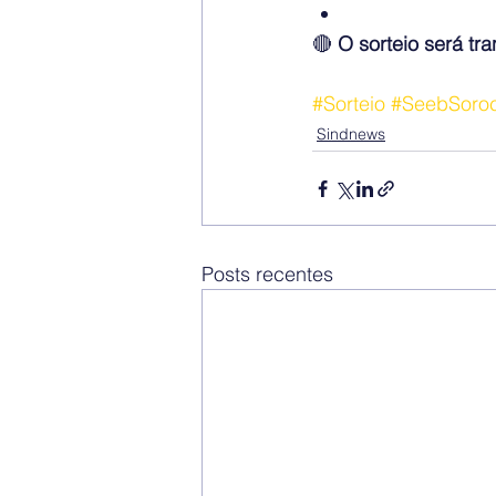
🔴 
O sorteio será tr
#Sorteio
#SeebSoro
Sindnews
Posts recentes