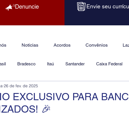
Denuncie
Envie seu currícu
nós
Notícias
Acordos
Convênios
La
sil
Bradesco
Itaú
Santander
Caixa Federal
ba
26 de fev. de 2025
as
Jurídico
IO EXCLUSIVO PARA BAN
IZADOS! 🎉