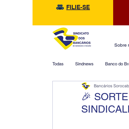
FILIE-SE
Sobre 
Todas
Sindnews
Banco do Bra
Bancários Soroca
Safra
HSBC
Financeir
🎉 SORTE
SINDICAL