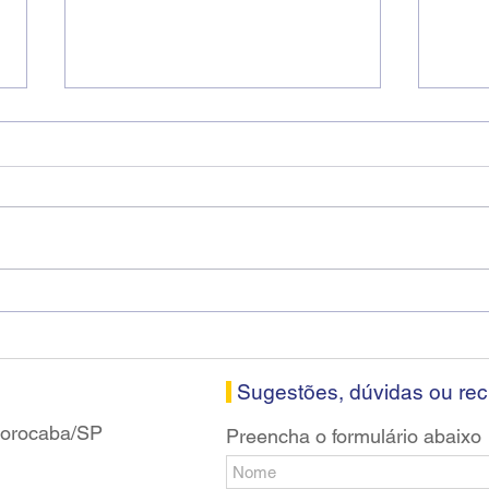
Diretores do SEEB Sorocaba
Fena
visitam agência Centro do
roda
Santander em Sorocaba
prop
banc
Sugestões, dúvidas ou re
 Sorocaba/SP
Preencha o formulário abaixo