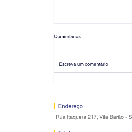
Comentários
Escreva um comentário
Ricardo dos Santos Filho
assume a presidência do
Sindicato dos Bancários de
Sorocaba
Endereço
Rua Itaquera 217, Vila Barão -