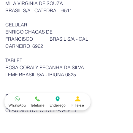
MILA VIRGINIA DE SOUZA            
BRASIL S/A - CATEDRAL  6511
CELULAR
ENRICO CHAGAS DE 
FRANCISCO              BRASIL S/A - GAL 
CARNEIRO  6962
TABLET
ROSA CORALY PECANHA DA SILVA 
LEME BRASIL S/A - IBIUNA 0825
BRADESCO
TELEVISÃO
WhatsApp
Telefone
Endereço
Filie-se
CLAUDINEI DE OLIVEIRA ALVES 
JUNIOR BRADESCO S/A - ITAPEVA 
1577