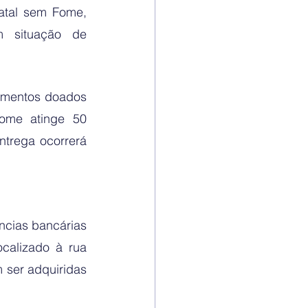
atal sem Fome, 
 situação de 
imentos doados 
me atinge 50 
trega ocorrerá 
ncias bancárias 
calizado à rua 
 ser adquiridas 