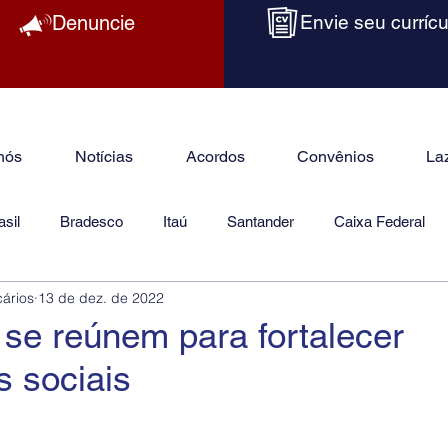
Denuncie
Envie seu currícu
nós
Notícias
Acordos
Convênios
La
sil
Bradesco
Itaú
Santander
Caixa Federal
cários
13 de dez. de 2022
as
Jurídico
 se reúnem para fortalecer
 sociais