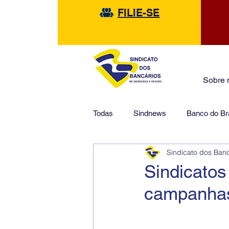
FILIE-SE
Sobre 
Todas
Sindnews
Banco do Bra
Sindicato dos Ban
Safra
HSBC
Financeir
Sindicatos
campanhas