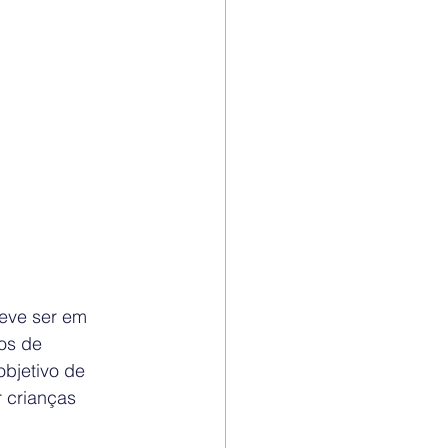
deve ser em 
os de 
objetivo de 
 crianças 