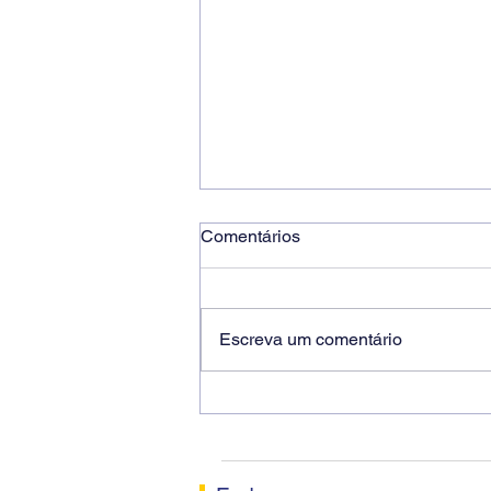
Comentários
Escreva um comentário
Ricardo dos Santos Filho
assume a presidência do
Sindicato dos Bancários de
Sorocaba