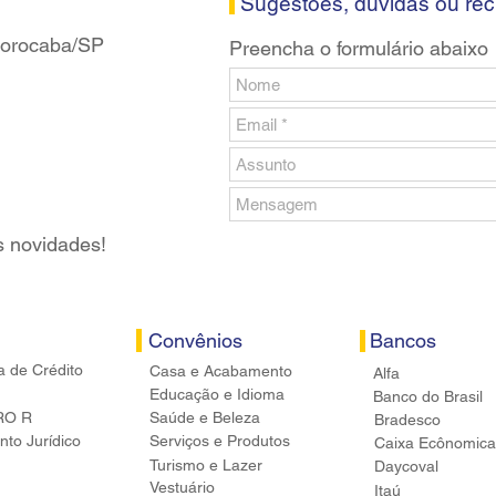
Sugestões, dúvidas ou re
 Sorocaba/SP
Preencha o formulário abaixo
s novidades!
Convênios
Bancos
a de Crédito
Casa e Acabamento
Alfa
Educação e Idioma
Banco do Brasil
RO R
Saúde e Beleza
Bradesco
to Jurídico
Serviços e Produtos
Caixa Ecônomica
Turismo e Lazer
Daycoval
Vestuário
Itaú