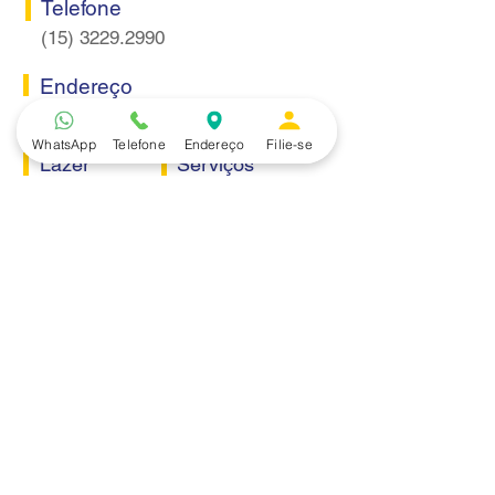
Telefone
(15) 3229.2990
Endereço
Rua Itaquera 217, Vila Barão - Sorocaba/SP
WhatsApp
Telefone
Endereço
Filie-se
Lazer
Serviços
Piscina
Cooperativa de Crédito
Academia
Curso CPA
Camping
Curso C-PRO R
Salão de Festas
Departamento Jurídico
Espaço Gourmet
Ginásio de Esportes
Convênios
Casa e Acabamento
Educação e Idioma
Saúde e Beleza
Serviços e Produtos