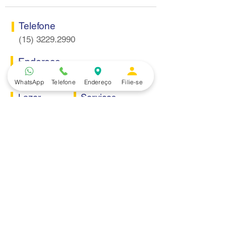
Telefone
(15) 3229.2990
Endereço
Rua Itaquera 217, Vila Barão - Sorocaba/SP
WhatsApp
Telefone
Endereço
Filie-se
Lazer
Serviços
Piscina
Cooperativa de Crédito
Academia
Curso CPA
Camping
Curso C-PRO R
Salão de Festas
Departamento Jurídico
Espaço Gourmet
Ginásio de Esportes
Convênios
Casa e Acabamento
Educação e Idioma