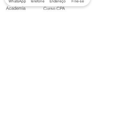
WhatsApp
Telefone
Endereço
Filie-se
Piscina
Cooperativa de Crédito
Academia
Curso CPA
Camping
Curso C-PRO R
Salão de Festas
Departamento Jurídico
Espaço Gourmet
Ginásio de Esportes
Convênios
Casa e Acabamento
Educação e Idioma
Saúde e Beleza
Serviços e Produtos
Turismo e Lazer
Vestuário
Bancos
Alfa
Banco do Brasil
Bradesco
Caixa Ecônomica Federal