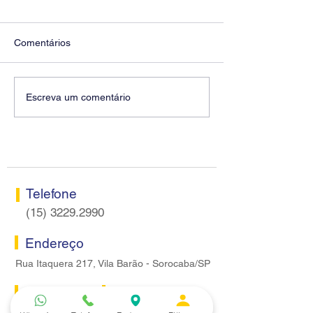
Comentários
Diretores do SEEB
Fenaban encerra
Escreva um comentário
Sorocaba visitam agência
rodada sem apre
Centro do Santander em
proposta econôm
Sorocaba
bancários
Telefone
(15) 3229.2990
Endereço
Rua Itaquera 217, Vila Barão - Sorocaba/SP
Lazer
Serviços