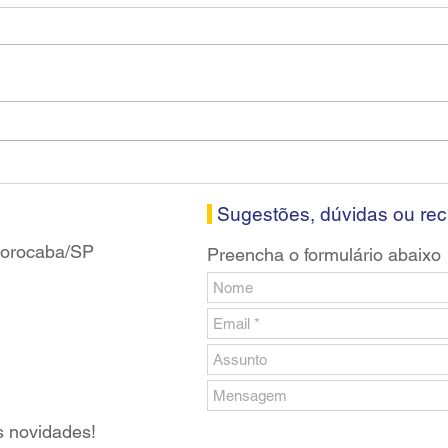
Diretores do SEEB Sorocaba
Fena
visitam agência Centro do
roda
Santander em Sorocaba
prop
banc
Sugestões, dúvidas ou re
 Sorocaba/SP
Preencha o formulário abaixo
s novidades!