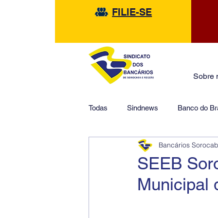
FILIE-SE
Sobre 
Todas
Sindnews
Banco do Bra
Bancários Soroca
Safra
HSBC
Financeir
SEEB Soro
Municipal