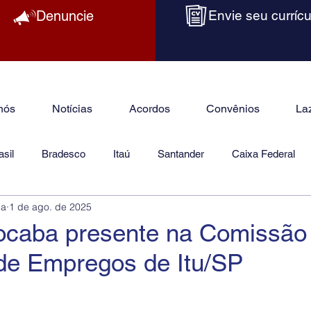
Denuncie
Envie seu currícu
nós
Notícias
Acordos
Convênios
La
sil
Bradesco
Itaú
Santander
Caixa Federal
ba
1 de ago. de 2025
as
Jurídico
caba presente na Comissão
 de Empregos de Itu/SP