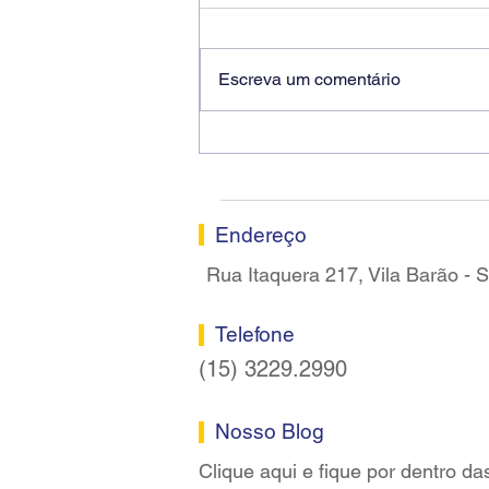
Escreva um comentário
Ricardo dos Santos Filho
assume a presidência do
Sindicato dos Bancários de
Sorocaba
Endereço
Rua Itaquera 217, Vila Barão -
Telefone
(15) 3229.2990
Nosso Blog
Clique aqui e fique por dentro da