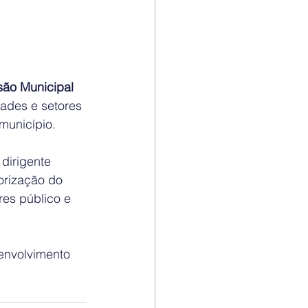
ão Municipal 
ades e setores 
município.
dirigente 
orização do 
res público e 
nvolvimento 