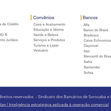
Convênios
Bancos
a de Crédito
Casa e Acabamento
Alfa
Educação e Idioma
Banco do Brasil
RO R
Saúde e Beleza
Bradesco
to Jurídico
Serviços e Produtos
Caixa Ecônomica
Turismo e Lazer
Daycoval
Vestuário
Itaú
Mercantil do Bras
Safra
Santander
Sofisa
direitos reservados - Sindicato dos Bancários de Sorocaba e
lan | Inteligência estratégica aplicada à operação comercial