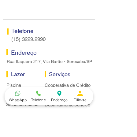
proposta econômica aos
nesta terça-feira
bancários
Telefone
(15) 3229.2990
Endereço
Rua Itaquera 217, Vila Barão - Sorocaba/SP
Lazer
Serviços
Piscina
Cooperativa de Crédito
Academia
Curso CPA
Camping
Curso C-PRO R
WhatsApp
Telefone
Endereço
Filie-se
Salão de Festas
Departamento Jurídico
Espaço Gourmet
Ginásio de Esportes
Convênios