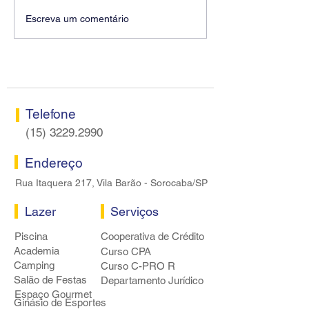
Diretores do SEEB
Fenaban encerra
Escreva um comentário
Sorocaba visitam agência
rodada sem apre
Centro do Santander em
proposta econôm
Sorocaba
bancários
Telefone
(15) 3229.2990
Endereço
Rua Itaquera 217, Vila Barão - Sorocaba/SP
Lazer
Serviços
Piscina
Cooperativa de Crédito
Academia
Curso CPA
Camping
Curso C-PRO R
Salão de Festas
Departamento Jurídico
Espaço Gourmet
Ginásio de Esportes