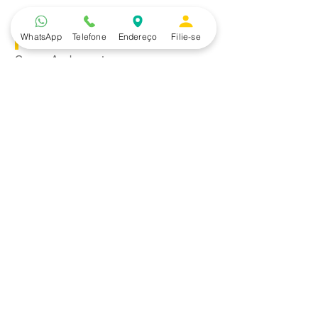
WhatsApp
Telefone
Endereço
Filie-se
Convênios
Casa e Acabamento
Educação e Idioma
Saúde e Beleza
Serviços e Produtos
Turismo e Lazer
Vestuário
Bancos
Alfa
Banco do Brasil
Bradesco
Caixa Ecônomica Federal
Daycoval
Itaú
Mercantil do Brasil
Safra
Santander