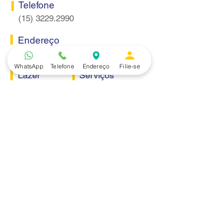
Telefone
(15) 3229.2990
Endereço
Rua Itaquera 217, Vila Barão - Sorocaba/SP
WhatsApp
Telefone
Endereço
Filie-se
Lazer
Serviços
Piscina
Cooperativa de Crédito
Academia
Curso CPA
Camping
Curso C-PRO R
Salão de Festas
Departamento Jurídico
Espaço Gourmet
Ginásio de Esportes
Convênios
Casa e Acabamento
Educação e Idioma
Saúde e Beleza
Serviços e Produtos