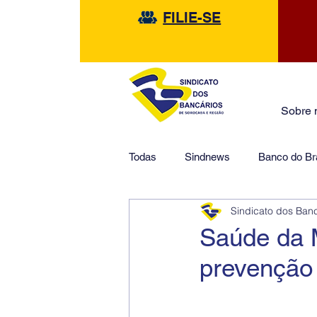
FILIE-SE
Sobre 
Todas
Sindnews
Banco do Bra
Sindicato dos Ban
Safra
HSBC
Financeir
Saúde da 
prevenção 