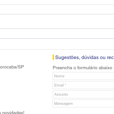
Diretores do SEEB Sorocaba
Fena
visitam agência Centro do
roda
Santander em Sorocaba
prop
banc
Sugestões, dúvidas ou re
 Sorocaba/SP
Preencha o formulário abaixo
s novidades!