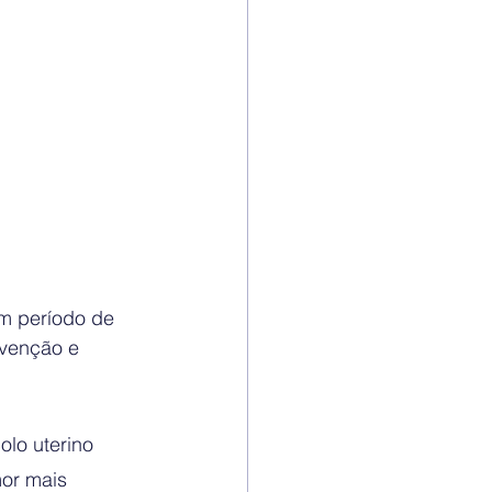
m período de 
evenção e 
lo uterino 
or mais 