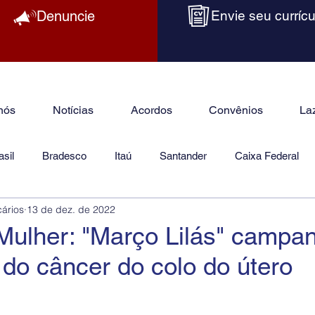
Denuncie
Envie seu currícu
nós
Notícias
Acordos
Convênios
La
sil
Bradesco
Itaú
Santander
Caixa Federal
cários
13 de dez. de 2022
as
Jurídico
Mulher: "Março Lilás" campa
do câncer do colo do útero