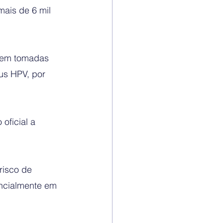
ais de 6 mil 
ssem tomadas 
us HPV, por 
oficial a 
risco de 
encialmente em 