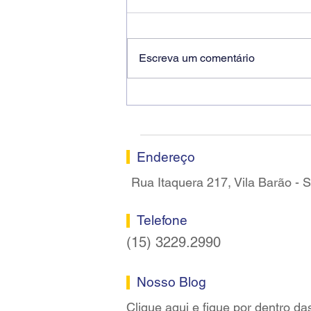
Escreva um comentário
Ricardo dos Santos Filho
assume a presidência do
Sindicato dos Bancários de
Sorocaba
Endereço
Rua Itaquera 217, Vila Barão -
Telefone
(15) 3229.2990
Nosso Blog
Clique aqui e fique por dentro da