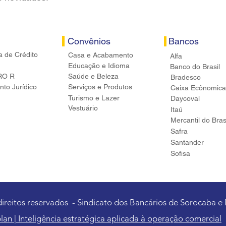
Convênios
Bancos
a de Crédito
Casa e Acabamento
Alfa
Educação e Idioma
Banco do Brasil
RO R
Saúde e Beleza
Bradesco
to Jurídico
Serviços e Produtos
Caixa Ecônomica
Turismo e Lazer
Daycoval
Vestuário
Itaú
Mercantil do Bras
Safra
Santander
Sofisa
direitos reservados - Sindicato dos Bancários de Sorocaba e
lan | Inteligência estratégica aplicada à operação comercial