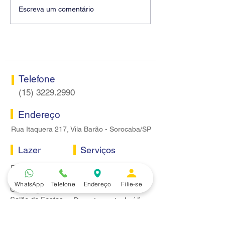
Diretores do SEEB
Fenaban encerra
Escreva um comentário
Sorocaba visitam agência
rodada sem apre
Centro do Santander em
proposta econôm
Sorocaba
bancários
Telefone
(15) 3229.2990
Endereço
Rua Itaquera 217, Vila Barão - Sorocaba/SP
Lazer
Serviços
Piscina
Cooperativa de Crédito
Academia
Curso CPA
WhatsApp
Telefone
Endereço
Filie-se
Camping
Curso C-PRO R
Salão de Festas
Departamento Jurídico
Espaço Gourmet
Ginásio de Esportes