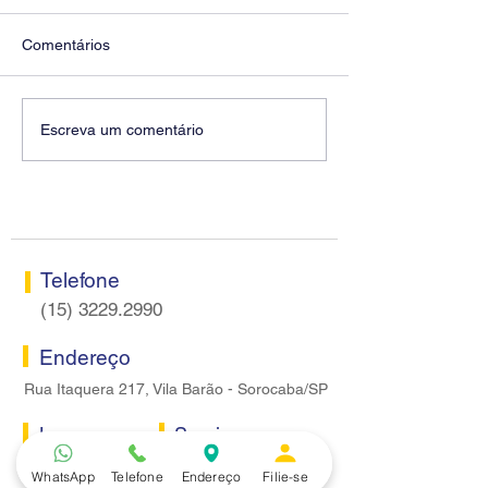
Comentários
Diretores do SEEB
Fenaban encerra
Escreva um comentário
Sorocaba visitam agência
rodada sem apre
Centro do Santander em
proposta econôm
Sorocaba
bancários
Telefone
(15) 3229.2990
Endereço
Rua Itaquera 217, Vila Barão - Sorocaba/SP
Lazer
Serviços
Piscina
Cooperativa de Crédito
WhatsApp
Telefone
Endereço
Filie-se