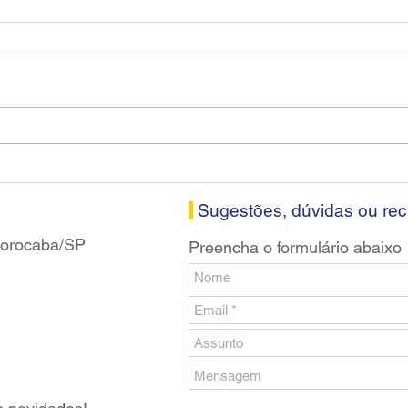
Diretores do SEEB Sorocaba
Fena
visitam agência Centro do
roda
Santander em Sorocaba
prop
banc
Sugestões, dúvidas ou re
 Sorocaba/SP
Preencha o formulário abaixo