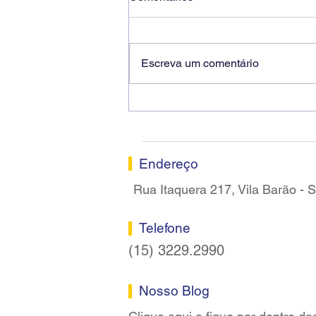
Escreva um comentário
Ricardo dos Santos Filho
assume a presidência do
Sindicato dos Bancários de
Sorocaba
Endereço
Rua Itaquera 217, Vila Barão -
Telefone
(15) 3229.2990
Nosso Blog