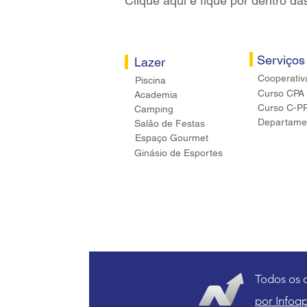
Clique aqui e fique por dentro da
Serviços
Lazer
Cooperativ
Piscina
Curso CPA
Academia
Curso C-P
Camping
Departamen
Salão de Festas
Espaço Gourmet
Ginásio de Esportes
Todos os 
por Infoqp