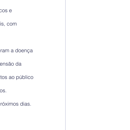
cos e 
is, com 
veram a doença 
pensão da 
os ao público 
os.
róximos dias.