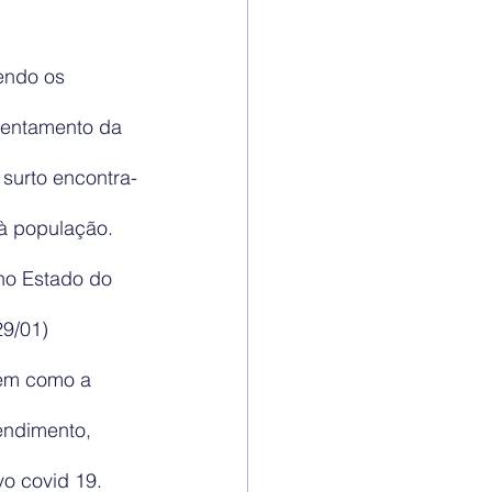
endo os 
rentamento da 
surto encontra-
 à população. 
no Estado do 
9/01) 
bem como a 
endimento, 
vo covid 19.