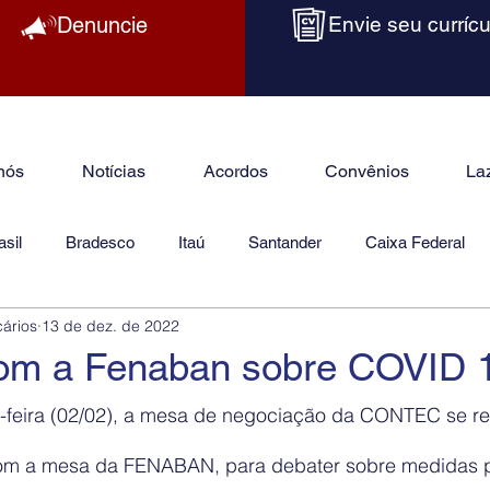
Denuncie
Envie seu currícu
nós
Notícias
Acordos
Convênios
La
sil
Bradesco
Itaú
Santander
Caixa Federal
cários
13 de dez. de 2022
as
Jurídico
om a Fenaban sobre COVID 
a-feira (02/02), a mesa de negociação da CONTEC se re
com a mesa da FENABAN, para debater sobre medidas 