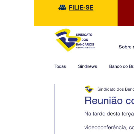
FILIE-SE
Sobre 
Todas
Sindnews
Banco do Bra
Sindicato dos Ban
Safra
HSBC
Financeir
Reunião c
Na tarde desta terç
videoconferência, 