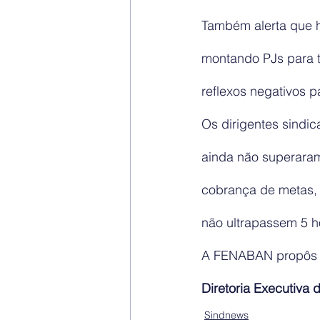
Também alerta que 
montando PJs para t
reflexos negativos p
Os dirigentes sindi
ainda não superaram
cobrança de metas,
não ultrapassem 5 ho
A FENABAN propôs a 
Diretoria Executiv
Sindnews