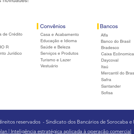
s novidades!
Convênios
Bancos
a de Crédito
Casa e Acabamento
Alfa
Educação e Idioma
Banco do Brasil
RO R
Saúde e Beleza
Bradesco
to Jurídico
Serviços e Produtos
Caixa Ecônomica
Turismo e Lazer
Daycoval
Vestuário
Itaú
Mercantil do Bras
Safra
Santander
Sofisa
direitos reservados - Sindicato dos Bancários de Sorocaba e
lan | Inteligência estratégica aplicada à operação comercial