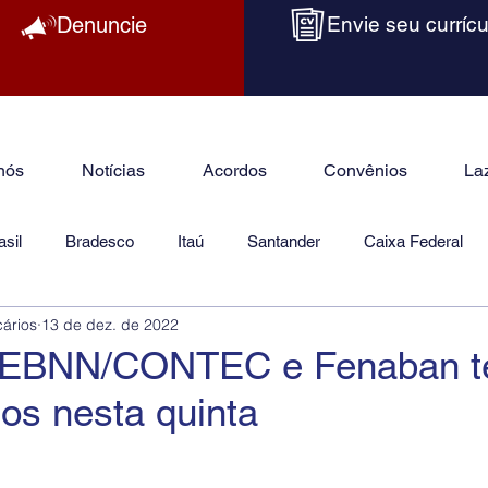
Denuncie
Envie seu currícu
nós
Notícias
Acordos
Convênios
La
sil
Bradesco
Itaú
Santander
Caixa Federal
cários
13 de dez. de 2022
as
Jurídico
CEBNN/CONTEC e Fenaban t
os nesta quinta