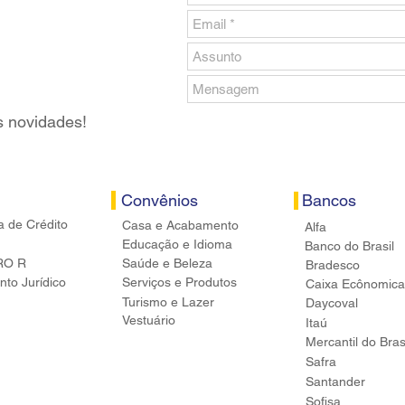
s novidades!
Convênios
Bancos
a de Crédito
Casa e Acabamento
Alfa
Educação e Idioma
Banco do Brasil
RO R
Saúde e Beleza
Bradesco
to Jurídico
Serviços e Produtos
Caixa Ecônomica
Turismo e Lazer
Daycoval
Vestuário
Itaú
Mercantil do Bras
Safra
Santander
Sofisa