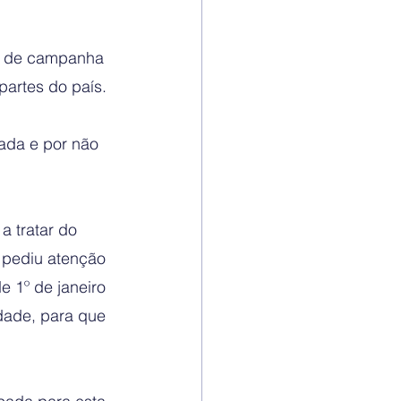
o de campanha 
partes do país. 
ada e por não 
a tratar do 
 pediu atenção 
e 1º de janeiro 
dade, para que 