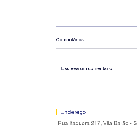
Comentários
Escreva um comentário
Ricardo dos Santos Filho
assume a presidência do
Sindicato dos Bancários de
Sorocaba
Endereço
Rua Itaquera 217, Vila Barão -