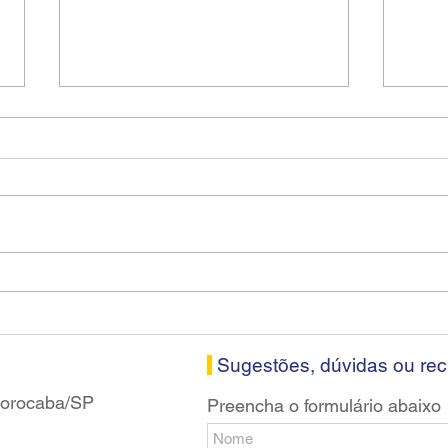
Diretores do SEEB Sorocaba
Fena
visitam agência Centro do
roda
Santander em Sorocaba
prop
banc
Sugestões, dúvidas ou re
 Sorocaba/SP
Preencha o formulário abaixo