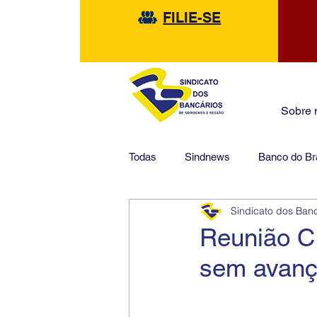
FILIE-SE
Sobre 
Todas
Sindnews
Banco do Bra
Sindicato dos Ban
Safra
HSBC
Financeir
Reunião 
sem avanç