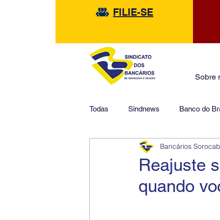
FILIE-SE
Sobre 
Todas
Sindnews
Banco do Bra
Bancários Soroca
Safra
HSBC
Financeir
Reajuste s
quando voc