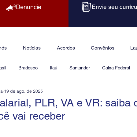
Denuncie
Envie seu currícu
nós
Notícias
Acordos
Convênios
La
sil
Bradesco
Itaú
Santander
Caixa Federal
ba
19 de ago. de 2025
as
Jurídico
alarial, PLR, VA e VR: saiba 
ê vai receber