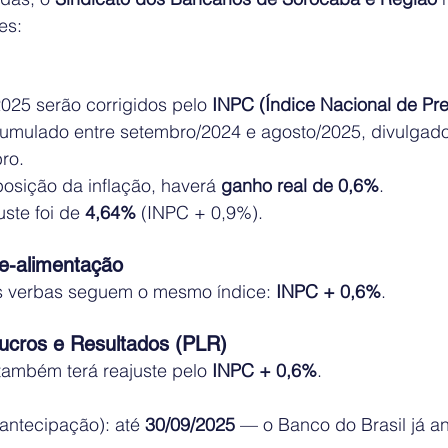
es:
2025 serão corrigidos pelo 
INPC (Índice Nacional de Pr
umulado entre setembro/2024 e agosto/2025, divulgado
ro.
sição da inflação, haverá 
ganho real de 0,6%
.
ste foi de 
4,64%
 (INPC + 0,9%).
le-alimentação
s verbas seguem o mesmo índice: 
INPC + 0,6%
.
Lucros e Resultados (PLR)
ambém terá reajuste pelo 
INPC + 0,6%
.
(antecipação): até 
30/09/2025
 — o Banco do Brasil já a