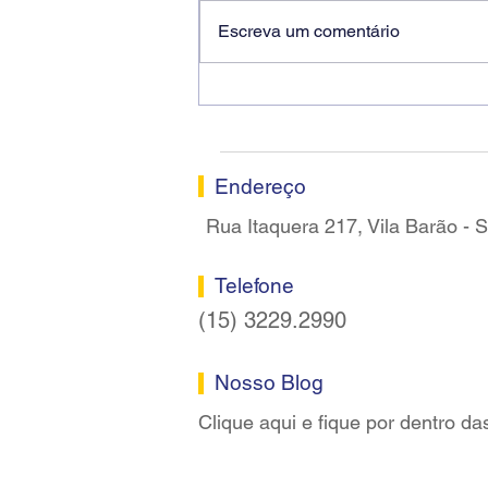
Escreva um comentário
Ricardo dos Santos Filho
assume a presidência do
Sindicato dos Bancários de
Sorocaba
Endereço
Rua Itaquera 217, Vila Barão -
Telefone
(15) 3229.2990
Nosso Blog
Clique aqui e fique por dentro da