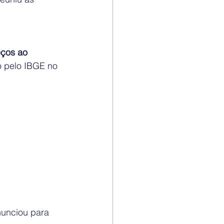
eços ao 
 pelo IBGE no 
nunciou para 