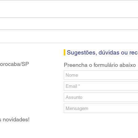
Fenaban encerra sexta
Cons
rodada sem apresentar
Soro
proposta econômica aos
nesta
bancários
Sugestões, dúvidas ou re
 Sorocaba/SP
Preencha o formulário abaixo
s novidades!