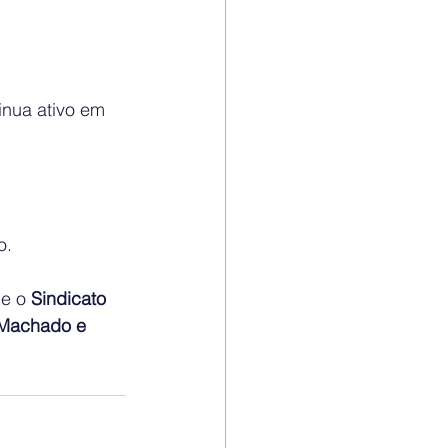
inua ativo em 
o.
e o 
Sindicato 
 Machado e 