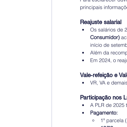
principais informaçõ
Reajuste salarial
Os salários de 
Consumidor)
 ac
início de setemb
Além da recompo
Em 2024, o reaju
Vale-refeição e Va
VR, VA e demai
Participação nos 
A PLR de 2025 t
Pagamento:
1ª parcela 