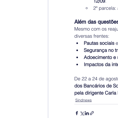
12/09
.
2ª parcela: 
Além das questõe
Mesmo com os reajus
diversas frentes:
Pautas sociais
 
Segurança no t
Adoecimento e 
Impactos da intel
De 22 a 24 de agost
dos Bancários de So
pela dirigente Carla
Sindnews