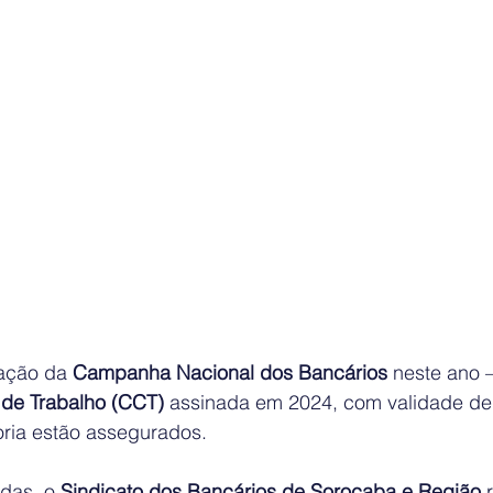
ação da 
Campanha Nacional dos Bancários
 neste ano 
 de Trabalho (CCT)
 assinada em 2024, com validade de
oria estão assegurados.
das, o 
Sindicato dos Bancários de Sorocaba e Região
 