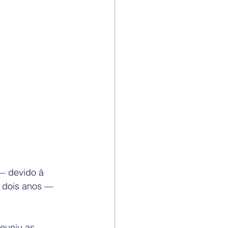
— devido à 
 dois anos — 
reuniu as 