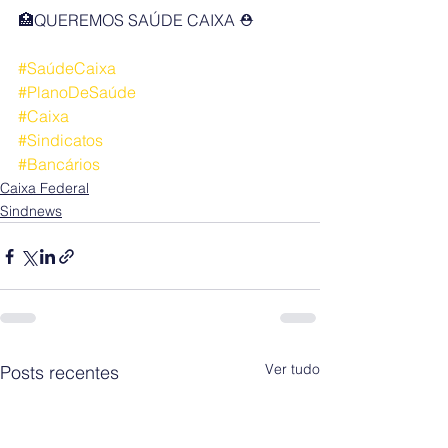
🏥QUEREMOS SAÚDE CAIXA ⛑️
#SaúdeCaixa
#PlanoDeSaúde
#Caixa
#Sindicatos
#Bancários
Caixa Federal
Sindnews
Ver tudo
Posts recentes