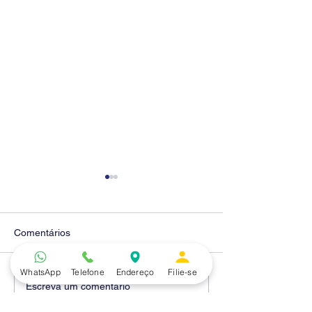
Comentários
WhatsApp
Telefone
Endereço
Filie-se
Diretores do SEEB
Fenaban encerra
Escreva um comentário
Sorocaba visitam agência
rodada sem apre