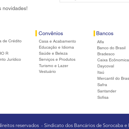
s novidades!
Convênios
Bancos
a de Crédito
Casa e Acabamento
Alfa
Educação e Idioma
Banco do Brasil
RO R
Saúde e Beleza
Bradesco
to Jurídico
Serviços e Produtos
Caixa Ecônomica
Turismo e Lazer
Daycoval
Vestuário
Itaú
Mercantil do Bras
Safra
Santander
Sofisa
direitos reservados - Sindicato dos Bancários de Sorocaba e