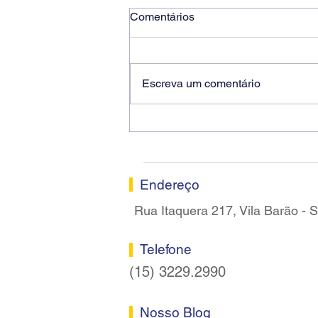
Comentários
Escreva um comentário
Ricardo dos Santos Filho
assume a presidência do
Sindicato dos Bancários de
Sorocaba
Endereço
Rua Itaquera 217, Vila Barão -
Telefone
(15) 3229.2990
Nosso Blog