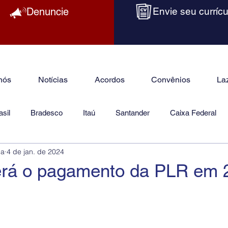
Denuncie
Envie seu currícu
nós
Notícias
Acordos
Convênios
La
sil
Bradesco
Itaú
Santander
Caixa Federal
ba
4 de jan. de 2024
as
Jurídico
rá o pagamento da PLR em 