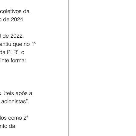
oletivos da 
o de 2024. 
l de 2022, 
ntiu que no 1º 
a PLR’, o 
inte forma:
 úteis após a 
acionistas”.
dos como 2ª 
nto da 