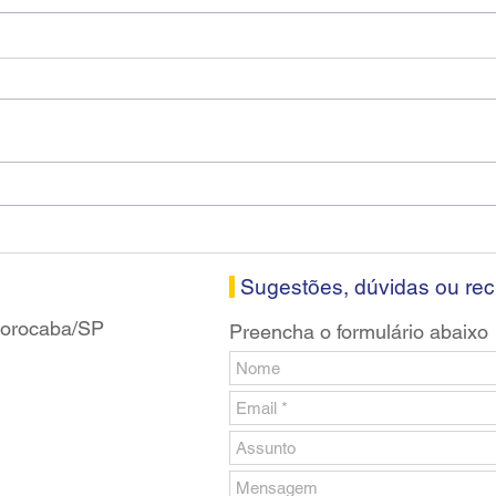
Diretores do SEEB Sorocaba
Fena
visitam agência Centro do
roda
Santander em Sorocaba
prop
banc
Sugestões, dúvidas ou re
 Sorocaba/SP
Preencha o formulário abaixo