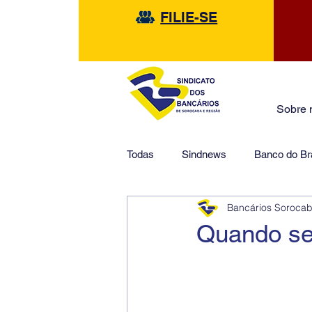
FILIE-SE
Sobre 
Todas
Sindnews
Banco do Bra
Bancários Soroca
Safra
HSBC
Financeir
Quando se