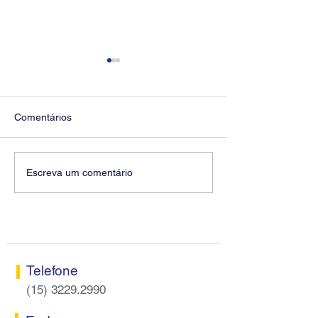
Comentários
CONTEC leva Saúde
Diretores do SE
Escreva um comentário
Caixa ao centro da
Sorocaba partic
negociação específica
Encontro de Diri
Caixa
Telefone
(15) 3229.2990