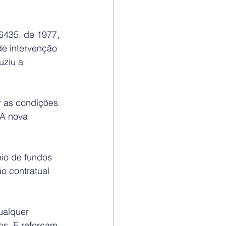
6435, de 1977, 
de intervenção 
uziu a 
r as condições 
 A nova 
nio de fundos 
o contratual 
ualquer 
os. E reforçam 