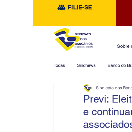
FILIE-SE
Sobre 
Todas
Sindnews
Banco do Bra
Sindicato dos Ban
Safra
HSBC
Financeir
Previ: Elei
e continua
associado