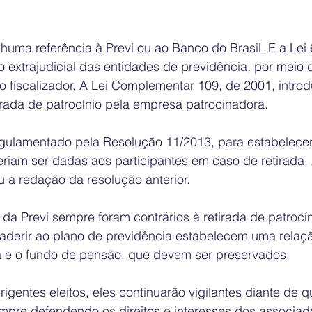
uma referência à Previ ou ao Banco do Brasil. E a Lei 
ão extrajudicial das entidades de previdência, por meio 
 fiscalizador. A Lei Complementar 109, de 2001, introd
irada de patrocínio pela empresa patrocinadora. 
egulamentado pela Resolução 11/2013, para estabelece
eriam ser dadas aos participantes em caso de retirada.
 a redação da resolução anterior.
s da Previ sempre foram contrários à retirada de patrocí
 aderir ao plano de previdência estabelecem uma relaçã
 e o fundo de pensão, que devem ser preservados. 
igentes eleitos, eles continuarão vigilantes diante de q
mpre defendendo os direitos e interesses dos associad