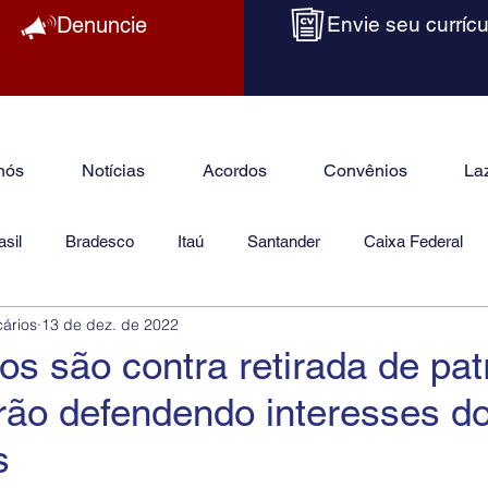
Denuncie
Envie seu currícu
nós
Notícias
Acordos
Convênios
La
sil
Bradesco
Itaú
Santander
Caixa Federal
cários
13 de dez. de 2022
as
Jurídico
tos são contra retirada de pat
rão defendendo interesses d
s