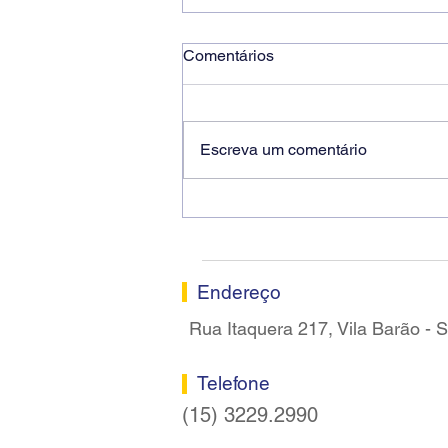
Comentários
Escreva um comentário
Ricardo dos Santos Filho
assume a presidência do
Sindicato dos Bancários de
Sorocaba
Endereço
Rua Itaquera 217, Vila Barão -
Telefone
(15) 3229.2990