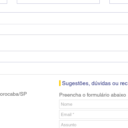
Diretores do SEEB Sorocaba
Fena
visitam agência Centro do
roda
Santander em Sorocaba
prop
banc
Sugestões, dúvidas ou re
 Sorocaba/SP
Preencha o formulário abaixo