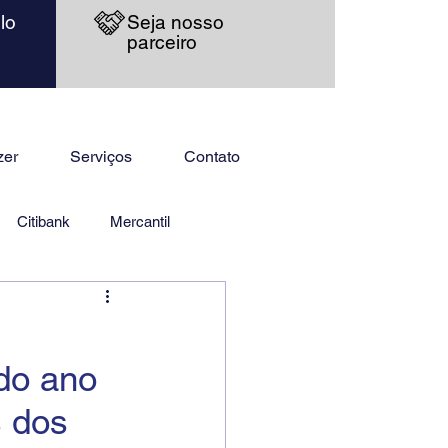
lo
Seja nosso
parceiro
zer
Serviços
Contato
Citibank
Mercantil
 do ano
 dos