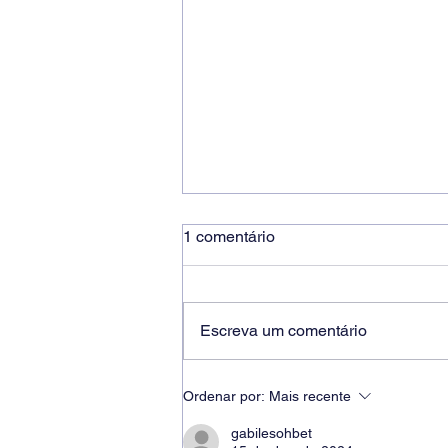
1 comentário
Escreva um comentário
Ricardo dos Santos Filho
Ordenar por:
Mais recente
assume a presidência do
Sindicato dos Bancários de
gabilesohbet