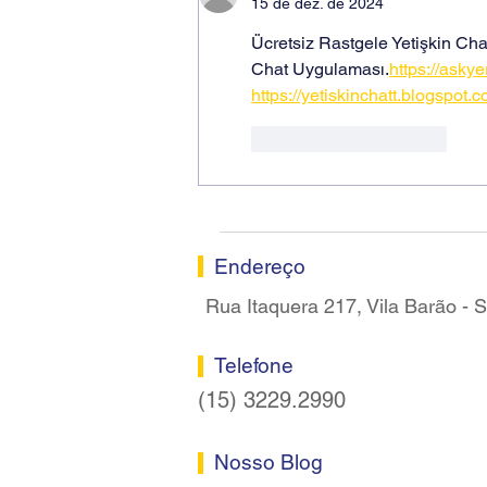
Sorocaba
15 de dez. de 2024
Ücretsiz Rastgele Yetişkin Ch
Chat Uygulaması.
https://askye
https://yetiskinchatt.blogspot.c
Curtir
Responder
Endereço
Rua Itaquera 217, Vila Barão -
Telefone
(15) 3229.2990
Nosso Blog