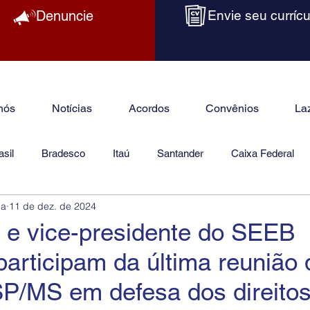
Denuncie
Envie seu currícu
nós
Notícias
Acordos
Convênios
La
sil
Bradesco
Itaú
Santander
Caixa Federal
ba
11 de dez. de 2024
as
Jurídico
 e vice-presidente do SEEB
articipam da última reunião
P/MS em defesa dos direitos