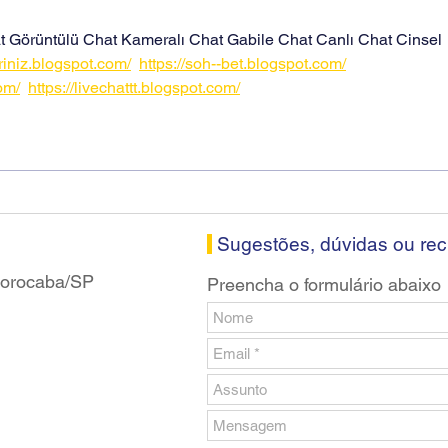
banc
at Görüntülü Chat Kameralı Chat Gabile Chat Canlı Chat Cinsel 
riniz.blogspot.com/
https://soh--bet.blogspot.com/
om/
https://livechattt.blogspot.com/
Sugestões, dúvidas ou re
 Sorocaba/SP
Preencha o formulário abaixo