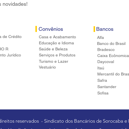
s novidades!
Convênios
Bancos
a de Crédito
Casa e Acabamento
Alfa
Educação e Idioma
Banco do Brasil
RO R
Saúde e Beleza
Bradesco
to Jurídico
Serviços e Produtos
Caixa Ecônomica
Turismo e Lazer
Daycoval
Vestuário
Itaú
Mercantil do Bras
Safra
Santander
Sofisa
direitos reservados - Sindicato dos Bancários de Sorocaba e