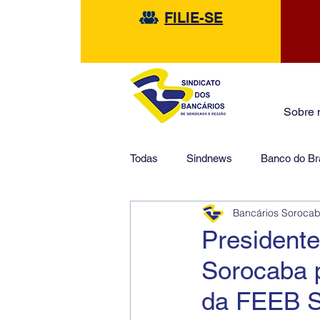
FILIE-SE
Sobre 
Todas
Sindnews
Banco do Bra
Bancários Soroca
Safra
HSBC
Financeir
Presidente
Sorocaba p
da FEEB S