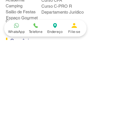
Curso CPA
Camping
Curso C-PRO R
Salão de Festas
Departamento Jurídico
Espaço Gourmet
Ginásio de Esportes
WhatsApp
Telefone
Endereço
Filie-se
Convênios
Casa e Acabamento
Educação e Idioma
Saúde e Beleza
Serviços e Produtos
Turismo e Lazer
Vestuário
Bancos
Alfa
Banco do Brasil
Bradesco
Caixa Ecônomica Federal
Daycoval
Itaú