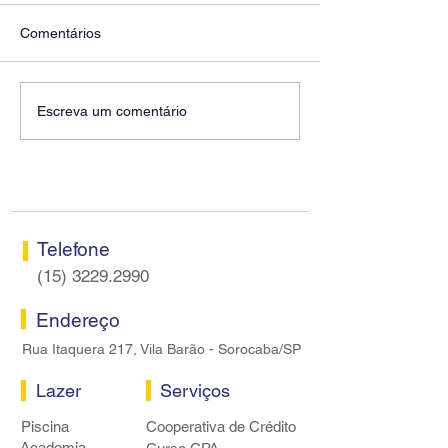
Comentários
Diretores do SEEB
Fenaban encerra
Escreva um comentário
Sorocaba visitam agência
rodada sem apre
Centro do Santander em
proposta econôm
Sorocaba
bancários
Telefone
(15) 3229.2990
Endereço
Rua Itaquera 217, Vila Barão - Sorocaba/SP
Lazer
Serviços
Piscina
Cooperativa de Crédito
Academia