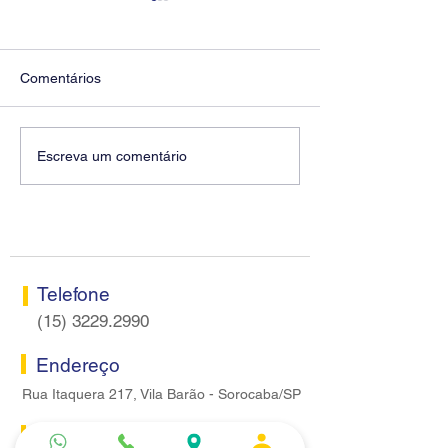
Comentários
Diretores do SEEB
Fenaban encerra
Escreva um comentário
Sorocaba visitam agência
rodada sem apre
Centro do Santander em
proposta econôm
Sorocaba
bancários
Telefone
(15) 3229.2990
Endereço
Rua Itaquera 217, Vila Barão - Sorocaba/SP
Lazer
Serviços