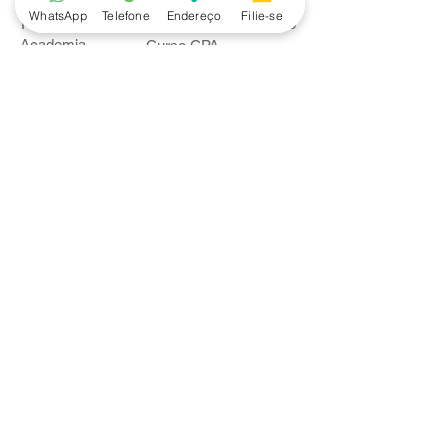
WhatsApp
Telefone
Endereço
Filie-se
Piscina
Cooperativa de Crédito
Academia
Curso CPA
Camping
Curso C-PRO R
Salão de Festas
Departamento Jurídico
Espaço Gourmet
Ginásio de Esportes
Convênios
Casa e Acabamento
Educação e Idioma
Saúde e Beleza
Serviços e Produtos
Turismo e Lazer
Vestuário
Bancos
Alfa
Banco do Brasil
Bradesco