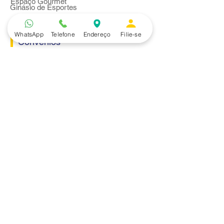
Espaço Gourmet
Ginásio de Esportes
WhatsApp
Telefone
Endereço
Filie-se
Convênios
Casa e Acabamento
Educação e Idioma
Saúde e Beleza
Serviços e Produtos
Turismo e Lazer
Vestuário
Bancos
Alfa
Banco do Brasil
Bradesco
Caixa Ecônomica Federal
Daycoval
Itaú
Mercantil do Brasil
Safra