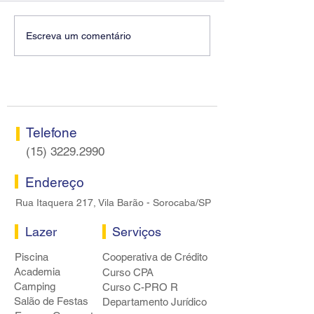
Fenaban encerra sexta
Conselho Fisca
Escreva um comentário
rodada sem apresentar
Sorocaba realiza
proposta econômica aos
nesta terça-feira
bancários
Telefone
(15) 3229.2990
Endereço
Rua Itaquera 217, Vila Barão - Sorocaba/SP
Lazer
Serviços
Piscina
Cooperativa de Crédito
Academia
Curso CPA
Camping
Curso C-PRO R
Salão de Festas
Departamento Jurídico