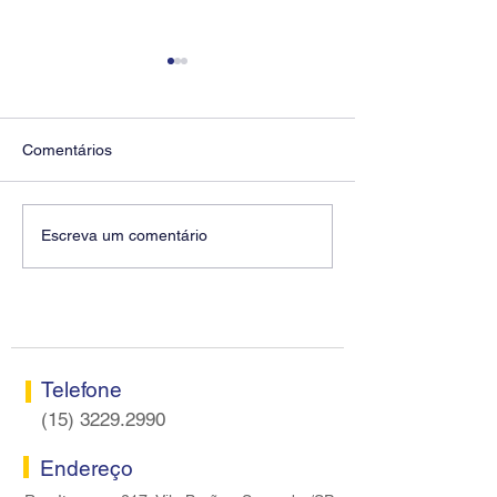
Comentários
Diretores do SEEB
Fenaban encerra
Escreva um comentário
Sorocaba visitam agência
rodada sem apre
Centro do Santander em
proposta econôm
Sorocaba
bancários
Telefone
(15) 3229.2990
Endereço