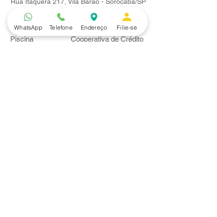
Rua Itaquera 217, Vila Barão - Sorocaba/SP
Lazer
Serviços
WhatsApp
Telefone
Endereço
Filie-se
Piscina
Cooperativa de Crédito
Academia
Curso CPA
Camping
Curso C-PRO R
Salão de Festas
Departamento Jurídico
Espaço Gourmet
Ginásio de Esportes
Convênios
Casa e Acabamento
Educação e Idioma
Saúde e Beleza
Serviços e Produtos
Turismo e Lazer
Vestuário
Bancos
Alfa