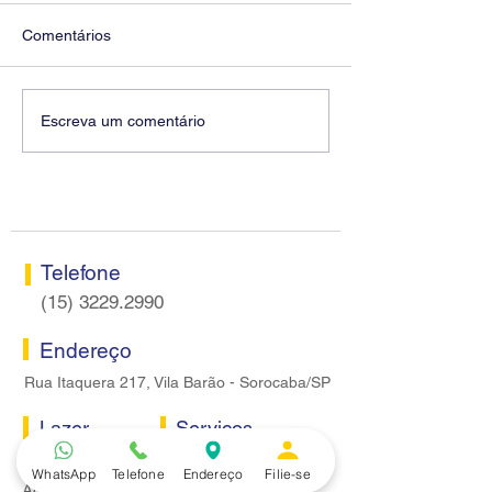
Comentários
Diretores do SEEB
Fenaban encerra
Escreva um comentário
Sorocaba visitam agência
rodada sem apre
Centro do Santander em
proposta econôm
Sorocaba
bancários
Telefone
(15) 3229.2990
Endereço
Rua Itaquera 217, Vila Barão - Sorocaba/SP
Lazer
Serviços
Piscina
Cooperativa de Crédito
WhatsApp
Telefone
Endereço
Filie-se
Academia
Curso CPA