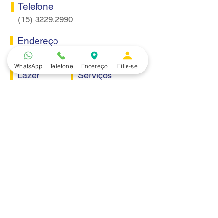
Telefone
(15) 3229.2990
Endereço
Rua Itaquera 217, Vila Barão - Sorocaba/SP
WhatsApp
Telefone
Endereço
Filie-se
Lazer
Serviços
Piscina
Cooperativa de Crédito
Academia
Curso CPA
Camping
Curso C-PRO R
Salão de Festas
Departamento Jurídico
Espaço Gourmet
Ginásio de Esportes
Convênios
Casa e Acabamento
Educação e Idioma
Saúde e Beleza
Serviços e Produtos