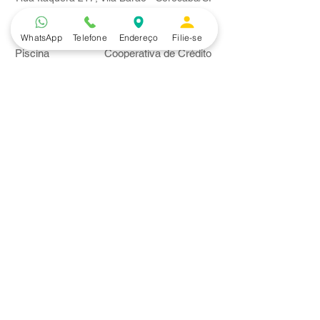
Lazer
Serviços
WhatsApp
Telefone
Endereço
Filie-se
Piscina
Cooperativa de Crédito
Academia
Curso CPA
Camping
Curso C-PRO R
Salão de Festas
Departamento Jurídico
Espaço Gourmet
Ginásio de Esportes
Convênios
Casa e Acabamento
Educação e Idioma
Saúde e Beleza
Serviços e Produtos
Turismo e Lazer
Vestuário
Bancos
Alfa