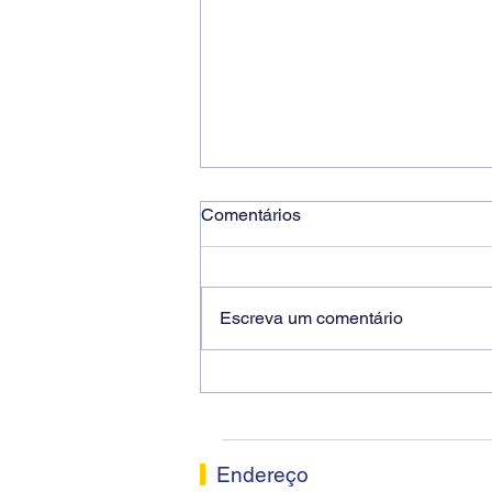
Comentários
Escreva um comentário
Ricardo dos Santos Filho
assume a presidência do
Sindicato dos Bancários de
Sorocaba
Endereço