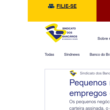
FILIE-SE
Sobre 
Todas
Sindnews
Banco do Bra
Sindicato dos Ban
Safra
HSBC
Financeir
Pequenos 
empregos 
Os pequenos negóci
carteira assinada, o