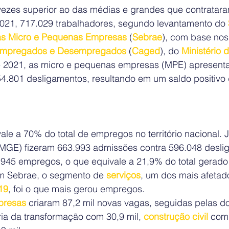
ezes superior ao das médias e grandes que contrataram
2021, 717.029 trabalhadores, segundo levantamento do 
 às Micro e Pequenas Empresas
 (
Sebrae
), com base nos
 Empregados e Desempregados
 (
Caged
), do 
Ministério
 2021, as micro e pequenas empresas (MPE) apresent
4.801 desligamentos, resultando em um saldo positivo
le a 70% do total de empregos no território nacional. 
MGE) fizeram 663.993 admissões contra 596.048 desli
7.945 empregos, o que equivale a 21,9% do total gerado
m Sebrae, o segmento de 
serviços
, um dos mais afetad
19
, foi o que mais gerou empregos.
presas
 criaram 87,2 mil novas vagas, seguidas pelas do
ria da transformação com 30,9 mil, 
construção civil
 com 