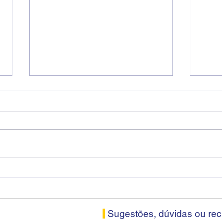
Diretores do SEEB Sorocaba
Fena
visitam agência Centro do
roda
Santander em Sorocaba
prop
banc
Sugestões, dúvidas ou re