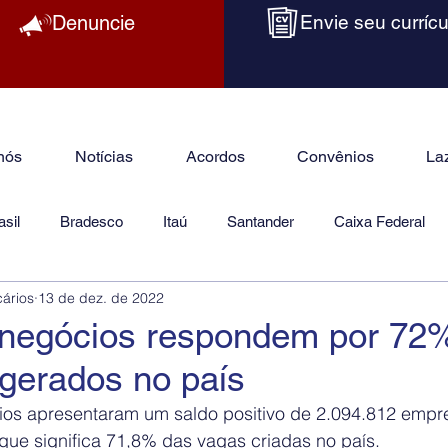
Denuncie
Envie seu currícu
nós
Notícias
Acordos
Convênios
La
sil
Bradesco
Itaú
Santander
Caixa Federal
cários
13 de dez. de 2022
as
Jurídico
negócios respondem por 72
gerados no país
os apresentaram um saldo positivo de 2.094.812 empr
 que significa 71,8% das vagas criadas no país.