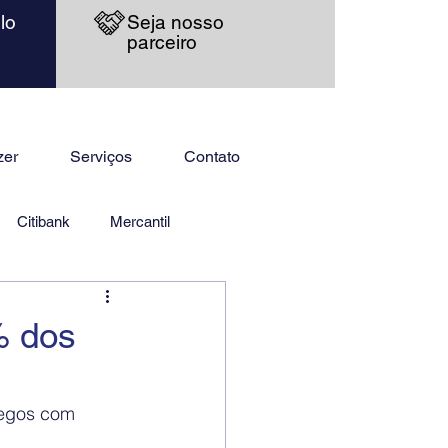
lo
Seja nosso
parceiro
zer
Serviços
Contato
Citibank
Mercantil
% dos
egos com 