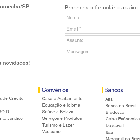
 Sorocaba/SP
Preencha o formulário abaixo
s novidades!
Convênios
Bancos
a de Crédito
Casa e Acabamento
Alfa
Educação e Idioma
Banco do Brasil
RO R
Saúde e Beleza
Bradesco
to Jurídico
Serviços e Produtos
Caixa Ecônomica
Turismo e Lazer
Daycoval
Vestuário
Itaú
Mercantil do Bras