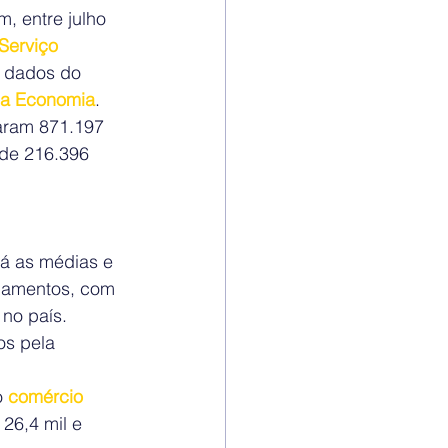
, entre julho 
Serviço 
 dados do 
 da Economia
.
aram 871.197 
 de 216.396 
Já as médias e 
gamentos, com 
 no país.
os pela 
 
comércio
26,4 mil e 