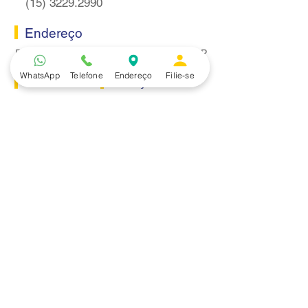
(15) 3229.2990
Endereço
Rua Itaquera 217, Vila Barão - Sorocaba/SP
WhatsApp
Telefone
Endereço
Filie-se
Lazer
Serviços
Piscina
Cooperativa de Crédito
Academia
Curso CPA
Camping
Curso C-PRO R
Salão de Festas
Departamento Jurídico
Espaço Gourmet
Ginásio de Esportes
Convênios
Casa e Acabamento
Educação e Idioma
Saúde e Beleza
Serviços e Produtos
Turismo e Lazer