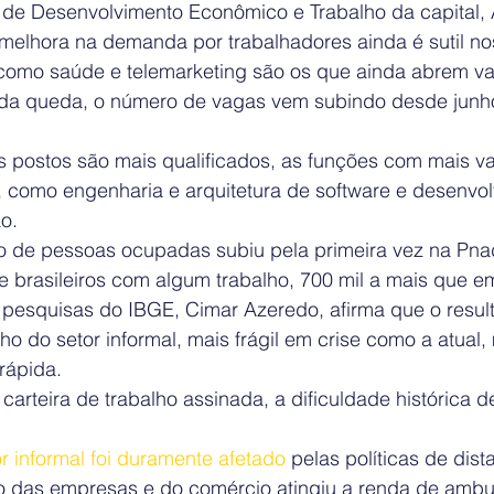
a de Desenvolvimento Econômico e Trabalho da capital, 
 melhora na demanda por trabalhadores ainda é sutil no
como saúde e telemarketing são os que ainda abrem v
 da queda, o número de vagas vem subindo desde junh
s postos são mais qualificados, as funções com mais v
a, como engenharia e arquitetura de software e desenvo
o.
o de pessoas ocupadas subiu pela primeira vez na Pn
 brasileiros com algum trabalho, 700 mil a mais que em
e pesquisas do IBGE, Cimar Azeredo, afirma que o resul
o do setor informal, mais frágil em crise como a atual
rápida.
arteira de trabalho assinada, a dificuldade histórica 
or informal foi duramente afetado 
pelas políticas de dis
o das empresas e do comércio atingiu a renda de ambul