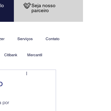
lo
Seja nosso
parceiro
zer
Serviços
Contato
Citibank
Mercantil
o
 por 