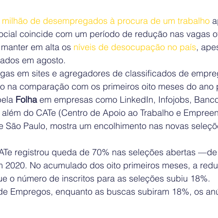
 milhão de desempregados à procura de um trabalho
 a
ocial coincide com um período de redução nas vagas of
 manter em alta os 
níveis de desocupação no país
, ape
iados em agosto.
agas em sites e agregadores de classificados de empreg
o na comparação com os primeiros oito meses do ano 
ela 
Folha
 em empresas como LinkedIn, Infojobs, Banco
 além do CATe (Centro de Apoio ao Trabalho e Empreen
 de São Paulo, mostra um encolhimento nas novas seleçõ
CATe registrou queda de 70% nas seleções abertas —de
m 2020. No acumulado dos oito primeiros meses, a red
 o número de inscritos para as seleções subiu 18%.
de Empregos, enquanto as buscas subiram 18%, os anú