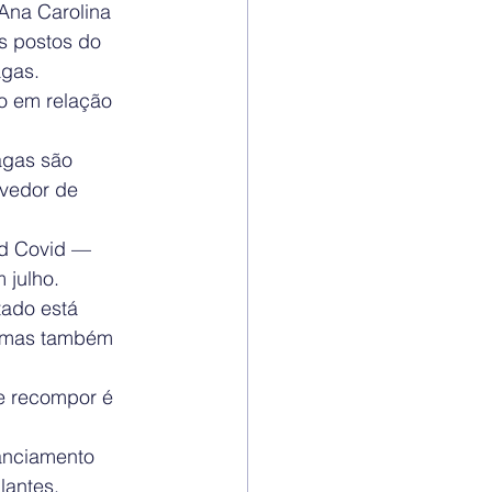
Ana Carolina 
s postos do 
agas.
o em relação 
agas são 
lvedor de 
ad Covid —
 julho.
tado está 
, mas também 
de recompor é 
tanciamento 
antes, 