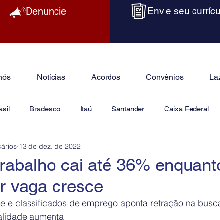
Denuncie
Envie seu currícu
nós
Notícias
Acordos
Convênios
La
sil
Bradesco
Itaú
Santander
Caixa Federal
cários
13 de dez. de 2022
as
Jurídico
trabalho cai até 36% enquant
r vaga cresce
e e classificados de emprego aponta retração na busca
malidade aumenta