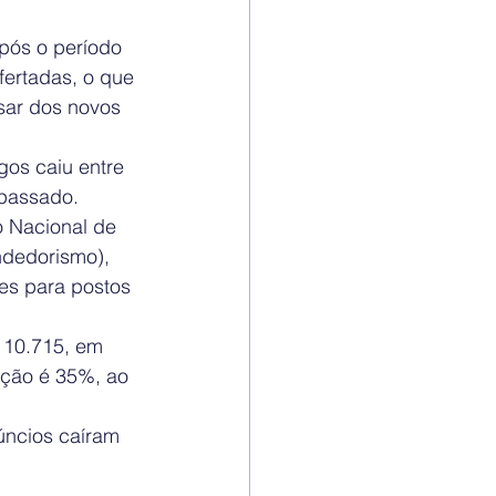
pós o período 
ertadas, o que 
sar dos novos 
os caiu entre 
passado.
 Nacional de 
dedorismo), 
es para postos 
 10.715, em 
ução é 35%, ao 
ncios caíram 