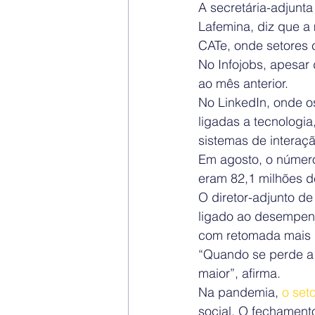
A secretária-adjunt
Lafemina, diz que a
CATe, onde setores 
No Infojobs, apesar
ao mês anterior.
No LinkedIn, onde o
ligadas a tecnologi
sistemas de interaçã
Em agosto, o númer
eram 82,1 milhões de
O diretor-adjunto d
ligado ao desempenh
com retomada mais 
“Quando se perde a c
maior”, afirma.
Na pandemia,
 o set
social. O fechament