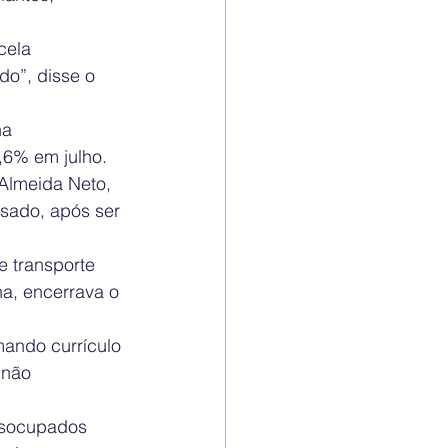
cela 
do”, disse o 
a 
,6% em julho.
Almeida Neto, 
sado, após ser 
e transporte 
a, encerrava o 
ando currículo 
 não 
esocupados 