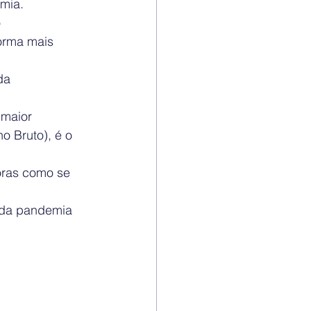
mia.
 
orma mais 
da
 maior 
o Bruto), é o 
oras como se 
o da pandemia 