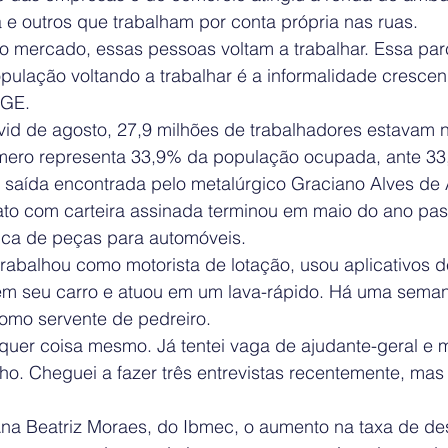
 e outros que trabalham por conta própria nas ruas.
o mercado, essas pessoas voltam a trabalhar. Essa par
pulação voltando a trabalhar é a informalidade crescen
BGE.
d de agosto, 27,9 milhões de trabalhadores estavam n
mero representa 33,9% da população ocupada, ante 33
a saída encontrada pelo metalúrgico Graciano Alves de 
rato com carteira assinada terminou em maio do ano pas
ica de peças para automóveis.
trabalhou como motorista de lotação, usou aplicativos d
 em seu carro e atuou em um lava-rápido. Há uma seman
como servente de pedreiro.
quer coisa mesmo. Já tentei vaga de ajudante-geral e m
ho. Cheguei a fazer três entrevistas recentemente, mas
na Beatriz Moraes, do Ibmec, o aumento na taxa de d