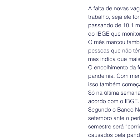
A falta de novas v
trabalho, seja ele fo
passando de 10,1 mi
do IBGE que monito
O mês marcou também
pessoas que não têm
mas indica que mais 
O encolhimento da f
pandemia. Com meno
isso também começa
Só na última semana
acordo com o IBGE.
Segundo o Banco Nac
setembro ante o per
semestre será “corri
causados pela pand