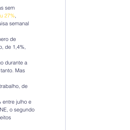
as sem 
iu 27%
, 
uisa semanal 
ero de 
, de 1,4%, 
o durante a 
tanto. Mas 
rabalho, de 
entre julho e 
BNE, o segundo 
eitos 