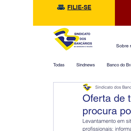
FILIE-SE
Sobre 
Todas
Sindnews
Banco do Bra
Sindicato dos Ban
Safra
HSBC
Financeir
Oferta de 
procura po
Levantamento em sit
profissionais; infor