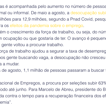
agas é acompanhada pelo aumento no número de pesso
rmal ou informal. De maio a agosto, a 
desocupação sub
lhões para 12,9 milhões, segundo a Pnad Covid, pesq
ra os
 efeitos da pandemia sobre o emprego
.
 o crescimento da força de trabalho, ou seja, do núm
 ocupação ou que gostaria de ter. O avanço é pequeno
gente voltou a procurar trabalho.
orça de trabalho ajudou a segurar a taxa de desempreg
s gente buscando vaga, a desocupação não cresceu 
 a mudar.
 de agosto, 1,1 milhão de pessoas passaram a buscar t
ional de Empregos, a procura por seleções subir 63% 
íodo até junho. Para Marcelo de Abreu, presidente do 
da contra o tempo para a recuperação financeira dos ef
emia”.