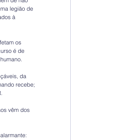
além de não 
uma legião de 
ados à 
fetam os 
curso é de 
r humano.
çáveis, da 
mando recebe; 
.
sos vêm dos 
alarmante: 