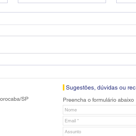
Diretores do SEEB Sorocaba
Fena
visitam agência Centro do
roda
Santander em Sorocaba
prop
banc
Sugestões, dúvidas ou re
 Sorocaba/SP
Preencha o formulário abaixo