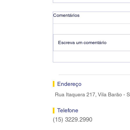
Comentários
Escreva um comentário
Ricardo dos Santos Filho
assume a presidência do
Sindicato dos Bancários de
Sorocaba
Endereço
Rua Itaquera 217, Vila Barão -
Telefone
(15) 3229.2990