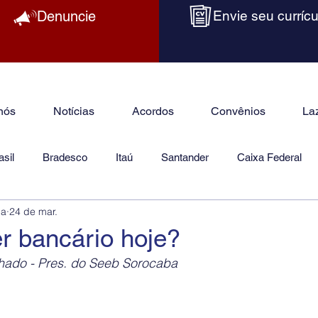
Denuncie
Envie seu currícu
nós
Notícias
Acordos
Convênios
La
sil
Bradesco
Itaú
Santander
Caixa Federal
ba
24 de mar.
as
Jurídico
r bancário hoje?
hado - Pres. do Seeb Sorocaba