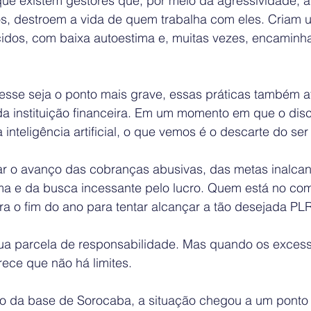
que existem gestores que, por meio da agressividade, 
vos, destroem a vida de quem trabalha com eles. Criam 
idos, com baixa autoestima e, muitas vezes, encaminh
z esse seja o ponto mais grave, essas práticas também a
da instituição financeira. Em um momento em que o dis
nteligência artificial, o que vemos é o descarte do se
 o avanço das cobranças abusivas, das metas inalcan
ma e da busca incessante pelo lucro. Quem está no co
a o fim do ano para tentar alcançar a tão desejada PLR
sua parcela de responsabilidade. Mas quando os exces
arece que não há limites.
 da base de Sorocaba, a situação chegou a um ponto 