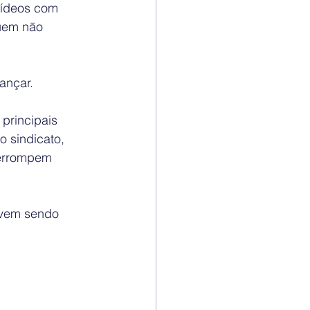
Vídeos com 
uem não 
ançar.
principais 
 sindicato, 
terrompem 
 vem sendo 