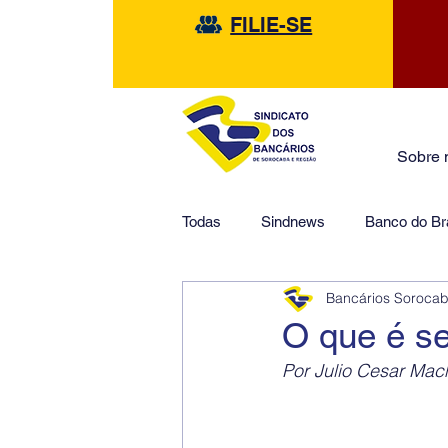
FILIE-SE
Sobre 
Todas
Sindnews
Banco do Bra
Bancários Soroca
Safra
HSBC
Financeir
O que é se
Por Julio Cesar Mac