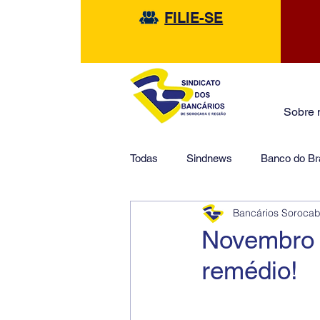
FILIE-SE
Sobre 
Todas
Sindnews
Banco do Bra
Bancários Soroca
Safra
HSBC
Financeir
Novembro 
remédio!