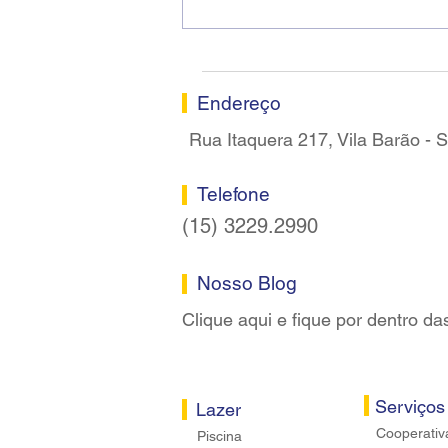
Ricardo dos Santos Filho
assume a presidência do
Sindicato dos Bancários de
Sorocaba
Endereço
Rua Itaquera 217, Vila Barão -
Telefone
(15) 3229.2990
Nosso Blog
Clique aqui e fique por dentro da
Serviços
Lazer
Cooperativ
Piscina