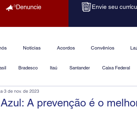
Denuncie
Envie seu currícu
nós
Notícias
Acordos
Convênios
La
sil
Bradesco
Itaú
Santander
Caixa Federal
ba
3 de nov. de 2023
as
Jurídico
Azul: A prevenção é o melho