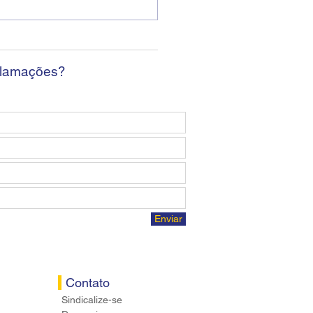
ban encerra sexta
da sem apresentar
osta econômica aos
ários
clamações?
Enviar
Contato
Sindicalize-se