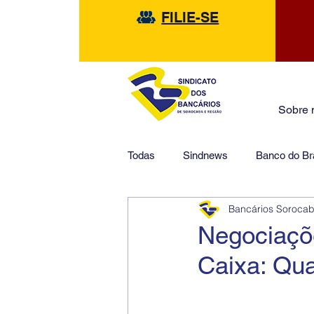
FILIE-SE
Sobre 
Todas
Sindnews
Banco do Bra
Bancários Soroca
Safra
HSBC
Financeir
Negociaçõe
Caixa: Qu