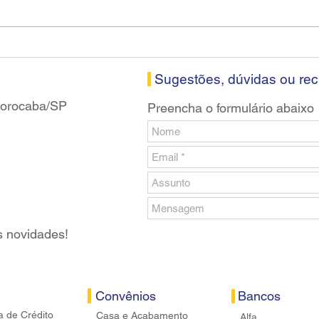
Diretores do SEEB Sorocaba
Fena
visitam agência Centro do
roda
Santander em Sorocaba
prop
banc
Sugestões, dúvidas ou re
 Sorocaba/SP
Preencha o formulário abaixo
s novidades!
Convênios
Bancos
a de Crédito
Casa e Acabamento
Alfa