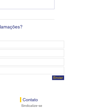
ban encerra sexta
da sem apresentar
osta econômica aos
ários
clamações?
Enviar
Contato
Sindicalize-se