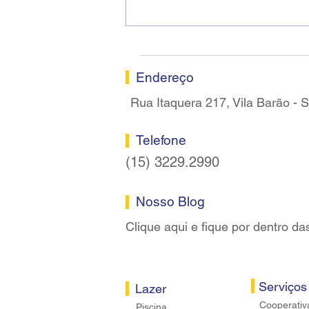
Ricardo dos Santos Filho
assume a presidência do
Sindicato dos Bancários de
Sorocaba
Endereço
Rua Itaquera 217, Vila Barão -
Telefone
(15) 3229.2990
Nosso Blog
Clique aqui e fique por dentro da
Serviços
Lazer
Cooperativ
Piscina