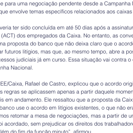
e para uma negociação pendente desde a Campanha N
que envolve temas específicos relacionados aos caixas 
eria ter sido concluída em até 50 dias após a assinatu
o (ACT) dos empregados da Caixa. No entanto, as conve
ma proposta do banco que não deixa claro que o acor
ar futuros litígios, mas que, ao mesmo tempo, abre a po
cessos judiciais já em curso. Essa situação vai contra o
nha Nacional.
E/Caixa, Rafael de Castro, explicou que o acordo origi
as regras se aplicassem apenas a partir daquele moment
ais em andamento. Ele ressaltou que a proposta da Caix
anco use o acordo em litígios existentes, o que não er
os retomar a mesa de negociações, mas a partir de u
oi acordado, sem prejudicar os direitos dos trabalhado
ém do fim da função minuto”, afirmou.