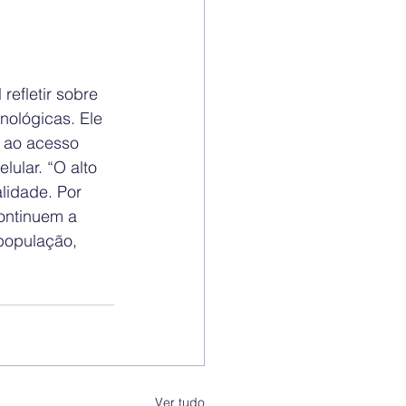
efletir sobre 
ológicas. Ele 
 ao acesso 
lular. “O alto 
lidade. Por 
ontinuem a 
população, 
Ver tudo