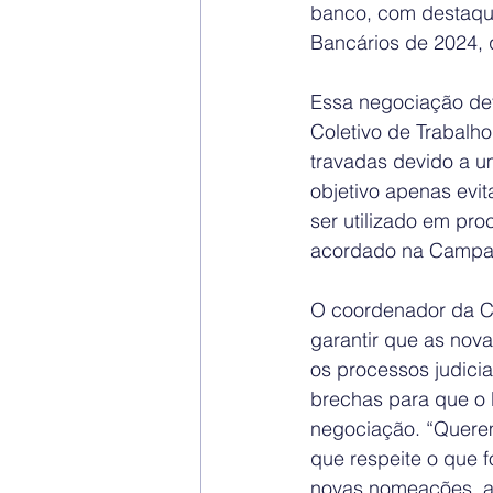
banco, com destaqu
Bancários de 2024, 
Essa negociação dev
Coletivo de Trabalh
travadas devido a u
objetivo apenas evit
ser utilizado em pro
acordado na Campa
O coordenador da CE
garantir que as nov
os processos judici
brechas para que o b
negociação. “Querem
que respeite o que f
novas nomeações, al