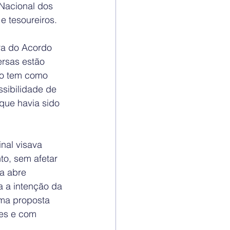
acional dos 
e tesoureiros.
ra do Acordo 
rsas estão 
do tem como 
ssibilidade de 
 que havia sido 
nal visava 
o, sem afetar 
a abre 
a a intenção da 
ma proposta 
res e com 