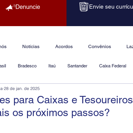
Denuncie
Envie seu currícu
nós
Notícias
Acordos
Convênios
La
sil
Bradesco
Itaú
Santander
Caixa Federal
ba
28 de jan. de 2025
as
Jurídico
s para Caixas e Tesoureiros
ais os próximos passos?