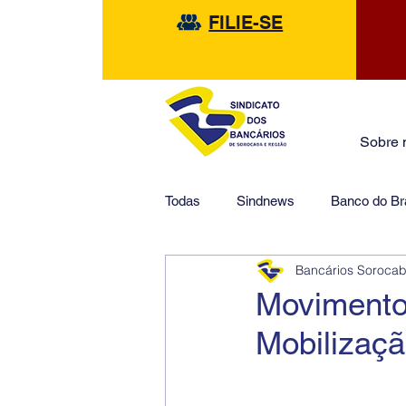
FILIE-SE
Sobre 
Todas
Sindnews
Banco do Bra
Bancários Soroca
Safra
HSBC
Financeir
Movimento
Mobilizaçã