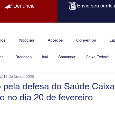
Denuncie
Envie seu currícu
nós
Notícias
Acordos
Convênios
La
sil
Bradesco
Itaú
Santander
Caixa Federal
ba
19 de fev. de 2025
as
Jurídico
 pela defesa do Saúde Caixa
o no dia 20 de fevereiro