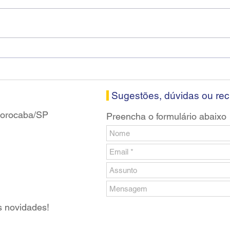
Diretores do SEEB Sorocaba
Fena
visitam agência Centro do
roda
Santander em Sorocaba
prop
banc
Sugestões, dúvidas ou re
 Sorocaba/SP
Preencha o formulário abaixo
s novidades!