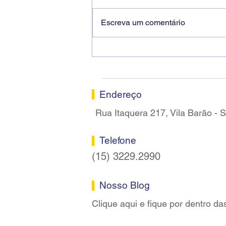
Escreva um comentário
Ricardo dos Santos Filho
assume a presidência do
Sindicato dos Bancários de
Sorocaba
Endereço
Rua Itaquera 217, Vila Barão -
Telefone
(15) 3229.2990
Nosso Blog
Clique aqui e fique por dentro da