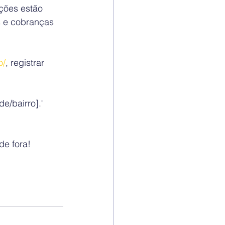
ções estão 
 e cobranças 
o/
, registrar 
e/bairro]."
de fora!