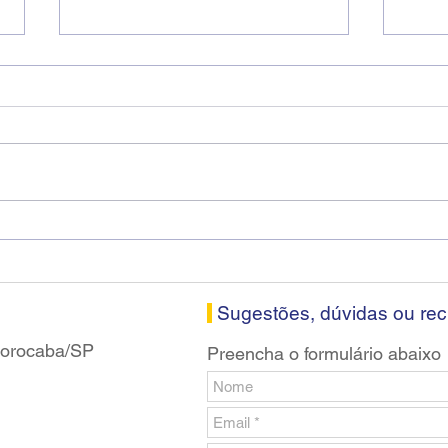
Diretores do SEEB Sorocaba
Fena
visitam agência Centro do
roda
Santander em Sorocaba
prop
banc
Sugestões, dúvidas ou re
 Sorocaba/SP
Preencha o formulário abaixo