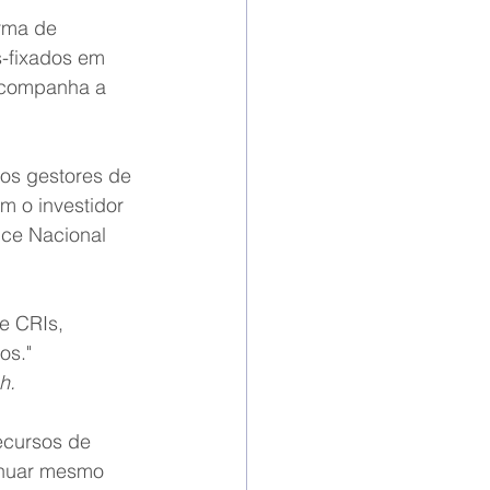
rma de 
s-fixados em 
acompanha a 
dos gestores de 
m o investidor 
ice Nacional 
e CRIs, 
os." 
h.
ecursos de 
inuar mesmo 