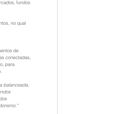
rcados, fundos 
ntos, no qual 
mentos de 
as conectadas, 
o, para 
.
a balanceada, 
undos 
dos 
orismo." 