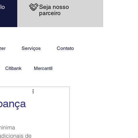
lo
Seja nosso
parceiro
zer
Serviços
Contato
Citibank
Mercantil
upança
mínima 
adicionais de 