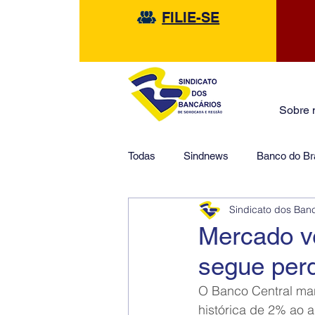
FILIE-SE
Sobre 
Todas
Sindnews
Banco do Bra
Sindicato dos Ban
Safra
HSBC
Financeir
Mercado vê
segue perd
O Banco Central mant
histórica de 2% ao a