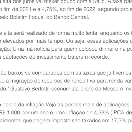
a alta dos juros vai mexer pouco com a Selic. A taxa bás
ao fim de 2021 e a 4,75%, ao fim de 2022, segundo proj
lo Boletim Focus, do Banco Central.
alta será realizado de forma muito lenta, enquanto os 
 elevados por mais tempo. Ou seja: essas aplicações c
flação. Uma má notícia para quem colocou dinheiro na 
 captações do investimento bateram recorde. 
são baixos se comparados com as taxas que já tivemos
que a migração de recursos de renda fixa para renda var
do." Gustavo Bertotti, economista-chefe da Messem Inv
o perde da inflação Veja as perdas reais de aplicações
R$ 1.000 por um ano e uma inflação de 4,23% (IPCA de 
stimentos que pagam imposto são taxados em 17,5% p