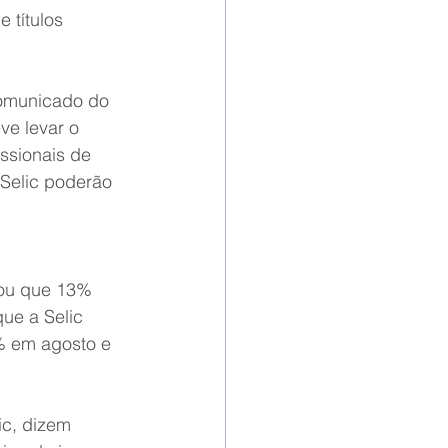
 títulos 
comunicado do 
ve levar o 
ssionais de 
Selic poderão 
rou que 13% 
ue a Selic 
% em agosto e 
c, dizem 