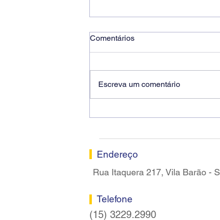
Comentários
Escreva um comentário
Ricardo dos Santos Filho
assume a presidência do
Sindicato dos Bancários de
Sorocaba
Endereço
Rua Itaquera 217, Vila Barão -
Telefone
(15) 3229.2990