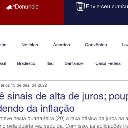
Denuncie
Envie seu currícu
nós
Notícias
Acordos
Convênios
La
sil
Bradesco
Itaú
Santander
Caixa Federal
cários
13 de dez. de 2022
as
Jurídico
 sinais de alta de juros; po
endo da inflação
eve nesta quarta-feira (20) a taxa básica de juros na 
no pela quarta vez seguida. Com isso, as aplicações tr