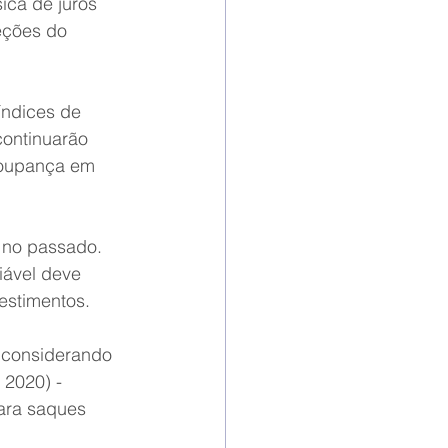
ica de juros 
eções do 
índices de 
ontinuarão 
poupança em 
 no passado. 
iável deve 
estimentos.
, considerando 
2020) - 
ara saques 