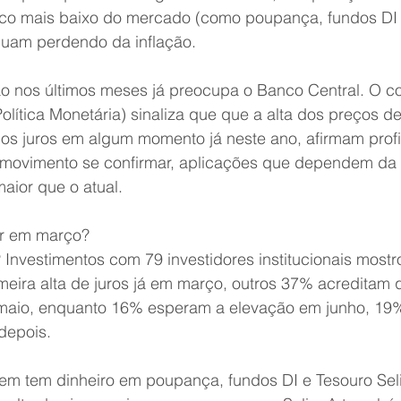
isco mais baixo do mercado (como poupança, fundos DI e
nuam perdendo da inflação. 
ção nos últimos meses já preocupa o Banco Central. O 
ítica Monetária) sinaliza que que a alta dos preços de
os juros em algum momento já neste ano, afirmam profi
movimento se confirmar, aplicações que dependem da 
aior que o atual.
ir em março? 
Investimentos com 79 investidores institucionais most
eira alta de juros já em março, outros 37% acreditam q
maio, enquanto 16% esperam a elevação em junho, 19
depois. 
m tem dinheiro em poupança, fundos DI e Tesouro Seli