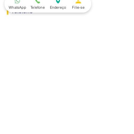
WhatsApp
Telefone
Endereço
Filie-se
Telefone
(15) 3229.2990
Endereço
Rua Itaquera 217, Vila Barão - Sorocaba/SP
Lazer
Serviços
Piscina
Cooperativa de Crédito
Academia
Curso CPA
Camping
Curso C-PRO R
Salão de Festas
Departamento Jurídico
Espaço Gourmet
Ginásio de Esportes
Convênios
Casa e Acabamento
Educação e Idioma
Saúde e Beleza