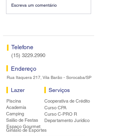
Diretores do SEEB
Fenaban encerra
Escreva um comentário
Sorocaba visitam agência
rodada sem apre
Centro do Santander em
proposta econôm
Sorocaba
bancários
Telefone
(15) 3229.2990
Endereço
Rua Itaquera 217, Vila Barão - Sorocaba/SP
Lazer
Serviços
Piscina
Cooperativa de Crédito
Academia
Curso CPA
Camping
Curso C-PRO R
Salão de Festas
Departamento Jurídico
Espaço Gourmet
Ginásio de Esportes