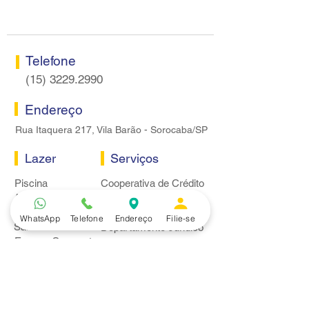
Sorocaba
bancários
Telefone
(15) 3229.2990
Endereço
Rua Itaquera 217, Vila Barão - Sorocaba/SP
Lazer
Serviços
Piscina
Cooperativa de Crédito
Academia
Curso CPA
Camping
Curso C-PRO R
WhatsApp
Telefone
Endereço
Filie-se
Salão de Festas
Departamento Jurídico
Espaço Gourmet
Ginásio de Esportes
Convênios