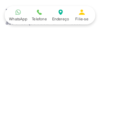
real, isto é, apoio para os deficientes 
WhatsApp
Telefone
Endereço
Filie-se
auditivos que trabalham na nossa 
empresa e não podem atender ramais 
telefônicos. Um segundo projeto foi 
realizado com a minha equipe. 
Lançamos o “DON – Desenvolvimento 
Online”, plataforma de cursos on-line 
para os colaboradores, facilitando o 
fluxo de aprendizado e gestão do 
conhecimento da empresa, que tem 
curso de Libras — conta ele, 