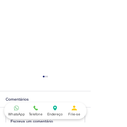
Comentários
WhatsApp
Telefone
Endereço
Filie-se
Diretores do SEEB
Fenaban encerra
Escreva um comentário