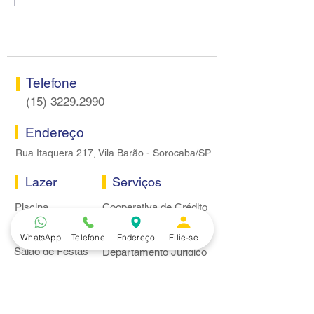
Sorocaba visitam agência
rodada sem apre
Centro do Santander em
proposta econôm
Sorocaba
bancários
Telefone
(15) 3229.2990
Endereço
Rua Itaquera 217, Vila Barão - Sorocaba/SP
Lazer
Serviços
Piscina
Cooperativa de Crédito
Academia
Curso CPA
Camping
Curso C-PRO R
WhatsApp
Telefone
Endereço
Filie-se
Salão de Festas
Departamento Jurídico
Espaço Gourmet
Ginásio de Esportes