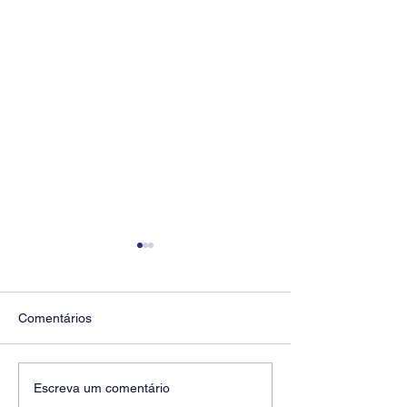
Comentários
Diretores do SEEB
Fenaban encerra
Escreva um comentário