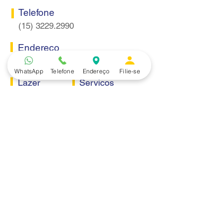
Telefone
(15) 3229.2990
Endereço
Rua Itaquera 217, Vila Barão - Sorocaba/SP
WhatsApp
Telefone
Endereço
Filie-se
Lazer
Serviços
Piscina
Cooperativa de Crédito
Academia
Curso CPA
Camping
Curso C-PRO R
Salão de Festas
Departamento Jurídico
Espaço Gourmet
Ginásio de Esportes
Convênios
Casa e Acabamento
Educação e Idioma
Saúde e Beleza