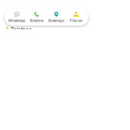
preocupação entre
funcionários
WhatsApp
Telefone
Endereço
Filie-se
Telefone
(15) 3229.2990
Endereço
Rua Itaquera 217, Vila Barão - Sorocaba/SP
Lazer
Serviços
Piscina
Cooperativa de Crédito
Academia
Curso CPA
Camping
Curso C-PRO R
Salão de Festas
Departamento Jurídico
Espaço Gourmet
Ginásio de Esportes
Convênios