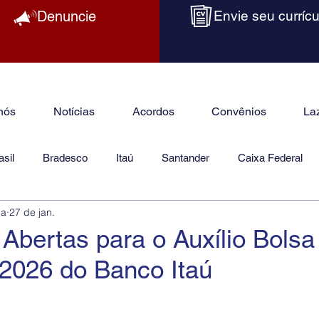
Denuncie
Envie seu currícu
nós
Notícias
Acordos
Convênios
La
sil
Bradesco
Itaú
Santander
Caixa Federal
ba
27 de jan.
as
Jurídico
 Abertas para o Auxílio Bolsa
2026 do Banco Itaú