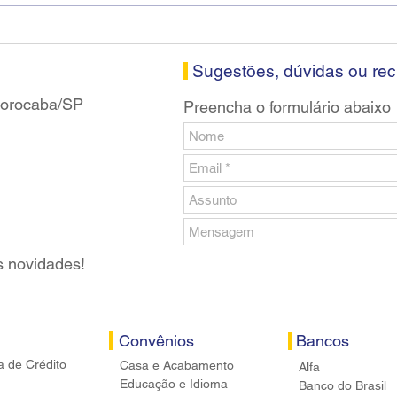
visitam agência Centro do
roda
Santander em Sorocaba
prop
banc
Sugestões, dúvidas ou re
 Sorocaba/SP
Preencha o formulário abaixo
s novidades!
Convênios
Bancos
a de Crédito
Casa e Acabamento
Alfa
Educação e Idioma
Banco do Brasil