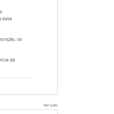
s 
a esse 
crição, os 
ncia da 
Ver tudo