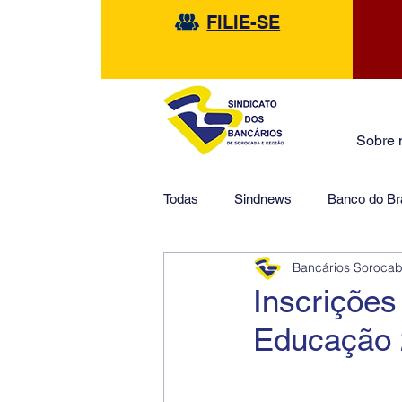
FILIE-SE
Sobre 
Todas
Sindnews
Banco do Bra
Bancários Soroca
Safra
HSBC
Financeir
Inscrições
Educação 