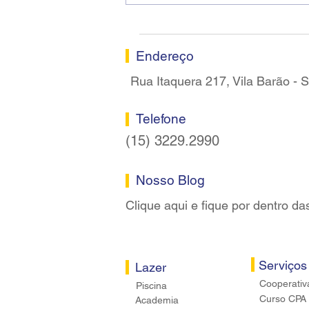
assume a presidência do
Sindicato dos Bancários de
Sorocaba
Endereço
Rua Itaquera 217, Vila Barão -
Telefone
(15) 3229.2990
Nosso Blog
Clique aqui e fique por dentro da
Serviços
Lazer
Cooperativ
Piscina
Curso CPA
Academia