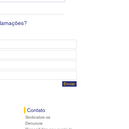
da sem apresentar
osta econômica aos
ários
clamações?
Enviar
Contato
Sindicalize-se
Denuncie