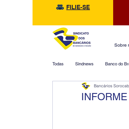
FILIE-SE
Sobre 
Todas
Sindnews
Banco do Bra
Bancários Soroca
Safra
HSBC
Financeir
INFORME 