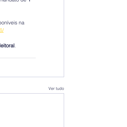
oníveis na 
6/
eitoral
.
Ver tudo