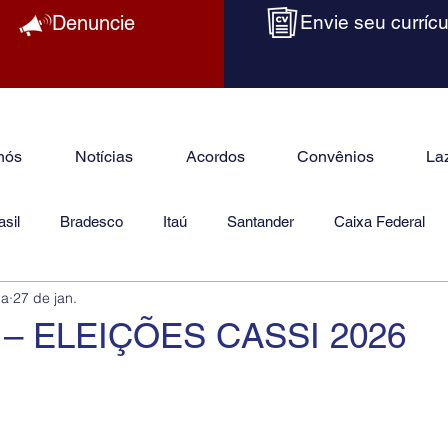
Denuncie
Envie seu currícu
nós
Notícias
Acordos
Convênios
La
sil
Bradesco
Itaú
Santander
Caixa Federal
ba
27 de jan.
as
Jurídico
– ELEIÇÕES CASSI 2026