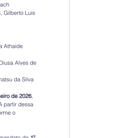
bach
 Gilberto Luis 
a Athaide 
 Diusa Alves de 
matsu da Silva
neiro de 2026
, 
 partir dessa 
orme o 
 mandato de 
1º 