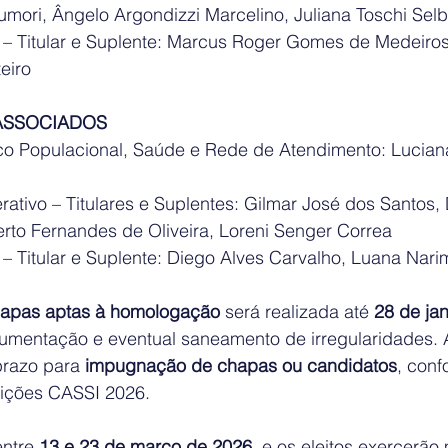
mori, Ângelo Argondizzi Marcelino, Juliana Toschi Sel
 – Titular e Suplente: Marcus Roger Gomes de Medeiros,
eiro
 ASSOCIADOS
sco Populacional, Saúde e Rede de Atendimento: Lucian
rativo – Titulares e Suplentes: Gilmar José dos Santos,
to Fernandes de Oliveira, Loreni Senger Correa
 – Titular e Suplente: Diego Alves Carvalho, Luana Nari
hapas aptas à homologação
 será realizada até 
28 de ja
umentação e eventual saneamento de irregularidades. A
prazo para 
impugnação de chapas ou candidatos
, conf
ições CASSI 2026.
entre 
13 e 23 de março de 2026
, e os eleitos exercerão