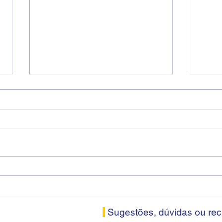
Diretores do SEEB Sorocaba
Fena
visitam agência Centro do
roda
Santander em Sorocaba
prop
banc
Sugestões, dúvidas ou re