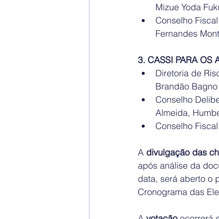
Mizue Yoda Fuku
Conselho Fiscal
Fernandes Mont
3. CASSI PARA OS
Diretoria de Ri
Brandão Bagno
Conselho Delibe
Almeida, Humber
Conselho Fiscal
A 
divulgação das c
após análise da doc
data, será aberto o 
Cronograma das Ele
A 
votação
 ocorrerá 