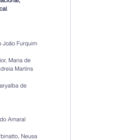
acional, 
cal
.
o João Furquim 
or, Maria de 
reia Martins 
Maryalba de 
ndo Amaral 
rbinatto, Neusa 