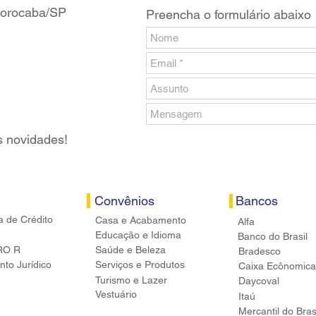
 Sorocaba/SP
Preencha o formulário abaixo
s novidades!
Convênios
Bancos
a de Crédito
Casa e Acabamento
Alfa
Educação e Idioma
Banco do Brasil
RO R
Saúde e Beleza
Bradesco
to Jurídico
Serviços e Produtos
Caixa Ecônomica
Turismo e Lazer
Daycoval
Vestuário
Itaú
Mercantil do Bras