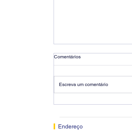
Comentários
Escreva um comentário
Ricardo dos Santos Filho
assume a presidência do
Sindicato dos Bancários de
Sorocaba
Endereço