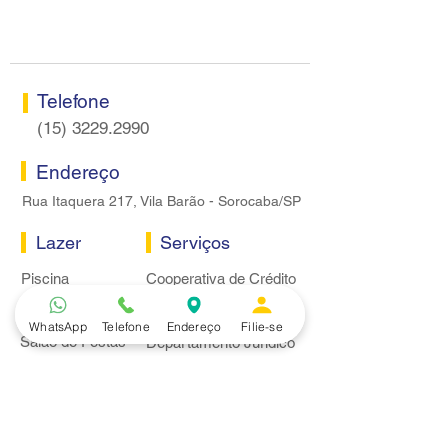
Centro do Santander em
proposta econôm
Sorocaba
bancários
Telefone
(15) 3229.2990
Endereço
Rua Itaquera 217, Vila Barão - Sorocaba/SP
Lazer
Serviços
Piscina
Cooperativa de Crédito
Academia
Curso CPA
Camping
Curso C-PRO R
WhatsApp
Telefone
Endereço
Filie-se
Salão de Festas
Departamento Jurídico
Espaço Gourmet
Ginásio de Esportes
Convênios