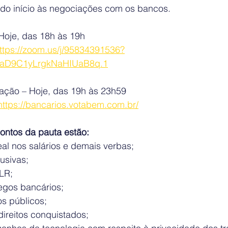
ndo início às negociações com os bancos.
– Hoje, das 18h às 19h
ttps://zoom.us/j/95834391536?
aD9C1yLrgkNaHIUaB8q.1
tação – Hoje, das 19h às 23h59
https://bancarios.votabem.com.br/
pontos da pauta estão:
al nos salários e demais verbas;
usivas;
LR;
egos bancários;
s públicos;
ireitos conquistados;