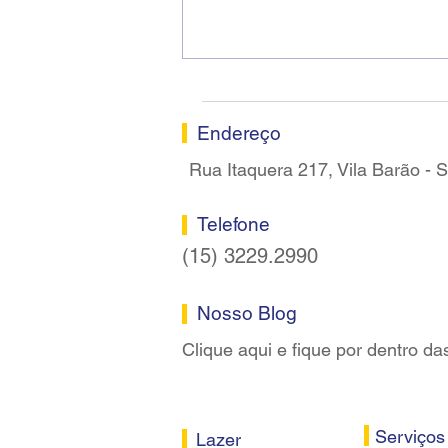
Ricardo dos Santos Filho
assume a presidência do
Sindicato dos Bancários de
Sorocaba
Endereço
Rua Itaquera 217, Vila Barão -
Telefone
(15) 3229.2990
Nosso Blog
Clique aqui e fique por dentro da
Serviços
Lazer