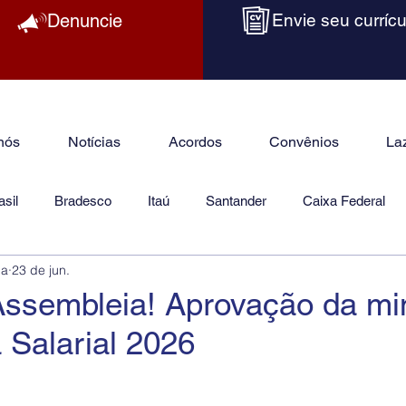
Denuncie
Envie seu currícu
nós
Notícias
Acordos
Convênios
La
sil
Bradesco
Itaú
Santander
Caixa Federal
ba
23 de jun.
as
Jurídico
Assembleia! Aprovação da mi
Salarial 2026