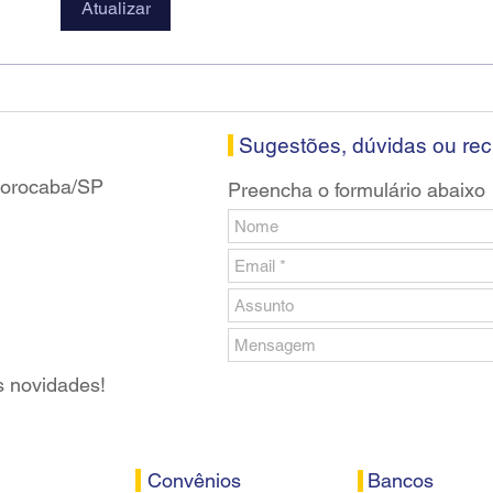
Diretores do SEEB Sorocaba
Fena
Atualizar
visitam agência Centro do
roda
Santander em Sorocaba
prop
banc
Sugestões, dúvidas ou re
 Sorocaba/SP
Preencha o formulário abaixo
s novidades!
Convênios
Bancos