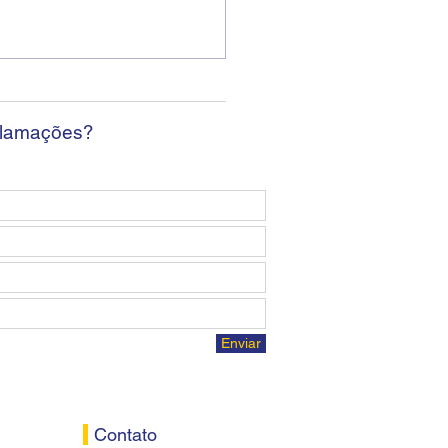
ban encerra sexta
da sem apresentar
osta econômica aos
ários
clamações?
Enviar
Contato