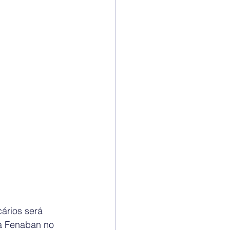
ários será 
à Fenaban no 