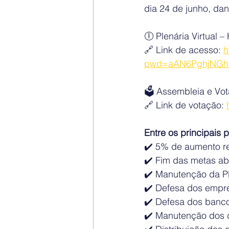
dia 24 de junho, da
🕕 Plenária Virtual 
🔗 Link de acesso: 
h
pwd=aAN6PghjNGh
🗳️ Assembleia e Vo
🔗 Link de votação: 
Entre os principais 
✔️ 5% de aumento re
✔️ Fim das metas ab
✔️ Manutenção da P
✔️ Defesa dos empr
✔️ Defesa dos banco
✔️ Manutenção dos d