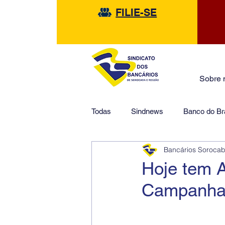
FILIE-SE
Sobre 
Todas
Sindnews
Banco do Bra
Bancários Soroca
Safra
HSBC
Financeir
Hoje tem 
Campanha 