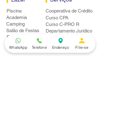
Piscina
Cooperativa de Crédito
Academia
Curso CPA
Camping
Curso C-PRO R
Salão de Festas
Departamento Jurídico
Espaço Gourmet
Ginásio de Esportes
WhatsApp
Telefone
Endereço
Filie-se
Convênios
Casa e Acabamento
Educação e Idioma
Saúde e Beleza
Serviços e Produtos
Turismo e Lazer
Vestuário
Bancos
Alfa
Banco do Brasil
Bradesco