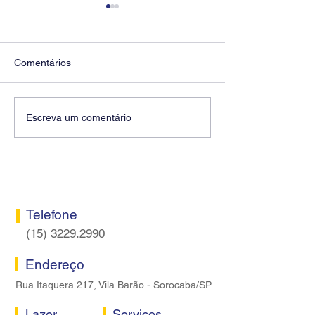
Comentários
Diretores do SEEB
Fenaban encerra
Escreva um comentário
Sorocaba visitam agência
rodada sem apre
Centro do Santander em
proposta econôm
Sorocaba
bancários
Telefone
(15) 3229.2990
Endereço
Rua Itaquera 217, Vila Barão - Sorocaba/SP
Lazer
Serviços