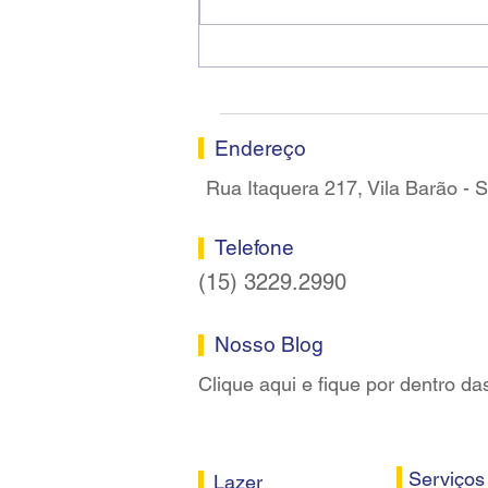
Ricardo dos Santos Filho
assume a presidência do
Sindicato dos Bancários de
Sorocaba
Endereço
Rua Itaquera 217, Vila Barão -
Telefone
(15) 3229.2990
Nosso Blog
Clique aqui e fique por dentro da
Serviços
Lazer