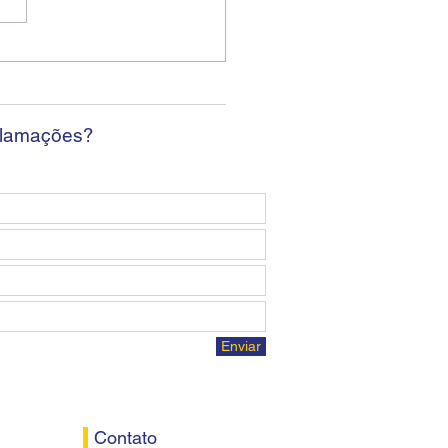
ban encerra sexta
da sem apresentar
osta econômica aos
ários
clamações?
Enviar
Contato