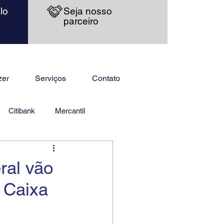
lo
Seja nosso
parceiro
zer
Serviços
Contato
Citibank
Mercantil
ral vão
 Caixa