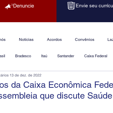
Denuncie
Envie seu currícu
nós
Notícias
Acordos
Convênios
La
sil
Bradesco
Itaú
Santander
Caixa Federal
cários
13 de dez. de 2022
as
Jurídico
ios da Caixa Econômica Fede
ssembleia que discute Saúde