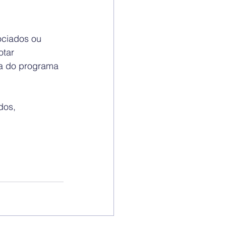
ociados ou 
tar 
ta do programa 
dos, 