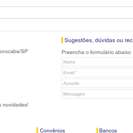
Diretores do SEEB Sorocaba
Fena
visitam agência Centro do
roda
Santander em Sorocaba
prop
banc
Sugestões, dúvidas ou re
 Sorocaba/SP
Preencha o formulário abaixo
s novidades!
Convênios
Bancos