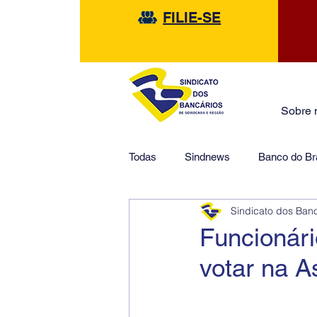
FILIE-SE
Sobre 
Todas
Sindnews
Banco do Bra
Sindicato dos Ban
Safra
HSBC
Financeir
Funcionár
votar na A